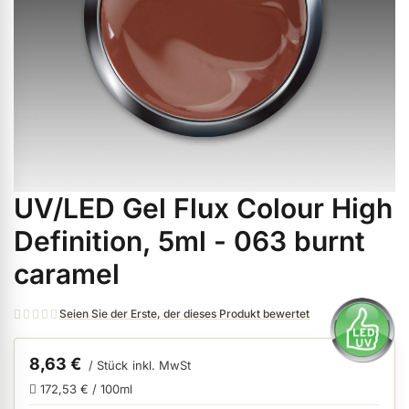
ermenü Weihnachtsmarkt anzeigen
ermenü Gel anzeigen
ermenü Farbgele anzeigen
UV/LED Gel Flux Colour High
Zum
ermenü Gel Polish anzeigen
Anfang
Definition, 5ml - 063 burnt
der
caramel
Bildgalerie
ermenü Acryl anzeigen
springen
Seien Sie der Erste, der dieses Produkt bewertet
ermenü Nagellack & Flüssigkeiten anzeigen
8,63 €
/ Stück
inkl. MwSt
172,53 € / 100ml
ermenü NailArt anzeigen