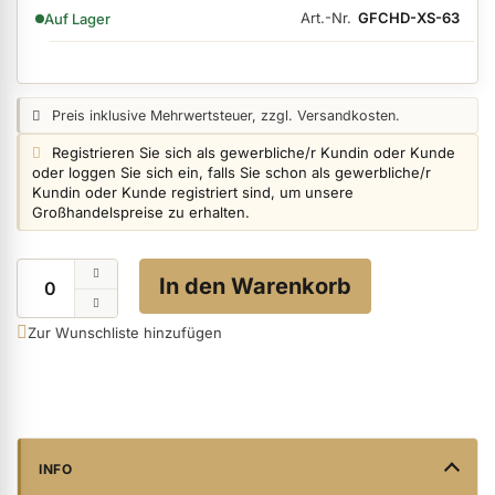
VERFÜGBARKEIT:
Art.-Nr.
GFCHD-XS-63
Auf Lager
ermenü Nagelfeilen, Werkzeuge, Tips & Zubehör anzeigen
Preisangabe:
Preis inklusive Mehrwertsteuer, zzgl. Versandkosten.
Login info:
Registrieren Sie sich als gewerbliche/r Kundin oder Kunde
ermenü Hygiene anzeigen
oder loggen Sie sich ein, falls Sie schon als gewerbliche/r
Kundin oder Kunde registriert sind, um unsere
Großhandelspreise zu erhalten.
ermenü Skintrix anzeigen
Menge
In den Warenkorb
ermenü Hand- & Körperpflege anzeigen
Zur Wunschliste hinzufügen
ermenü Füße & Zehenringe anzeigen
ermenü Beauty Accessoires anzeigen
INFO