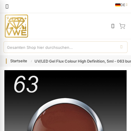
Sprache
DE
German
Mei
Startseite
UV/LED Gel Flux Colour High Definition, 5ml - 063 bu
Zum
Ende
der
Bildgalerie
springen