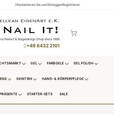
Kontaktieren Sie uns
Einloggen
Registrieren
ellean EigenArt e.K.
NAIL IT!
N
I
!
AIL
T
Mein Warenkorb
nal Nailart & Nageldesign Shop since 1998
+49 6432 2101
CHTSMARKT
GEL
FARBGELE
GEL POLISH
Untermenü Weihnachtsmarkt anzeigen
Untermenü Gel anzeigen
Untermenü Farbgele anzei
Untermenü
IENE
SKINTRIX
HAND- & KÖRPERPFLEGE
ü Nagelfeilen, Werkzeuge, Tips & Zubehör anzeigen
Untermenü Hygiene anzeigen
Untermenü Skintrix anzeigen
Untermenü Hand
PRÄSENTE
STARTER-SETS
SALE
erpackungen & Verkaufshilfen anzeigen
Untermenü Kundenpräsente anzeigen