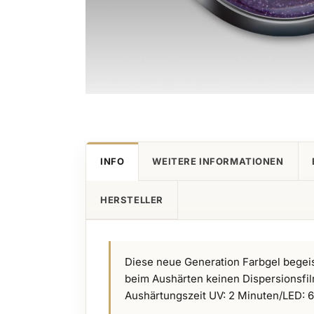
Zum
Anfang
der
Bildgalerie
INFO
WEITERE INFORMATIONEN
springen
HERSTELLER
Diese neue Generation Farbgel begeis
beim Aushärten keinen Dispersionsfil
Aushärtungszeit UV: 2 Minuten/LED: 60