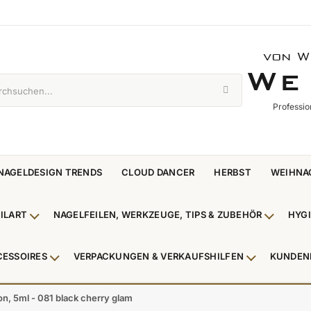
von W
WE 
W
E
Professio
NAGELDESIGN TRENDS
CLOUD DANCER
HERBST
WEIHNA
ILART
NAGELFEILEN, WERKZEUGE, TIPS & ZUBEHÖR
HYG
enü Nagellack & Flüssigkeiten anzeigen
Untermenü NailArt anzeigen
Untermen
CESSOIRES
VERPACKUNGEN & VERKAUFSHILFEN
KUNDEN
 & Zehenringe anzeigen
Untermenü Beauty Accessoires anzeigen
Untermenü V
on, 5ml - 081 black cherry glam