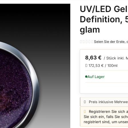
UV/LED Gel
Definition,
glam
Seien Sie der Erste,
8,63 €
/ Stück
inkl.
172,53 € / 100ml
VERFÜGBARKEIT:
Auf Lager
Preisangabe:
Preis inklusive Mehrwer
Login info:
Registrieren Sie sich 
Sie sich ein, falls Sie 
registriert sind, um uns