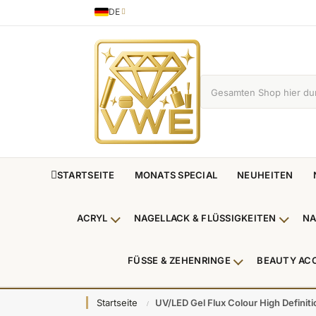
DE
Sprache
German
STARTSEITE
MONATS SPECIAL
NEUHEITEN
ACRYL
NAGELLACK & FLÜSSIGKEITEN
NA
Untermenü Acryl anzeigen
Unterm
FÜSSE & ZEHENRINGE
BEAUTY AC
Untermenü Füße
Startseite
UV/LED Gel Flux Colour High Definiti