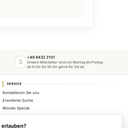
+49 6432 2101
Unsere Mitarbeiter sind von Montag bis Freitag
ab 9 Uhr bis 18 Uhr gerne für Sie da.
SERVICE
Kontaktieren Sie uns
Erweiterte Suche
Monats Special
Sicher bezahlen, schnell beliefert werden und
spezialisierte Nageldesign-Produkte direkt von VWE
 erlauben?
erhalten.