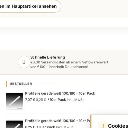
ten im Hauptartikel ansehen
Schnelle Lieferung
€0,00 Versandkosten ab einem Nettowarenwert
von €100,- innerhalb Deutschlands!
BESTSELLER
Profifeile gerade weiß 100/180 - 10er Pack
Special
Regular
7,07 €
8,25 €
/ 10er Pack
inkl. MwSt
Price
Price
Profifeile gerade weiß 100/100 - 10er Pack
Cookies
8,25 €
/ 10er Pack
inkl. MwSt