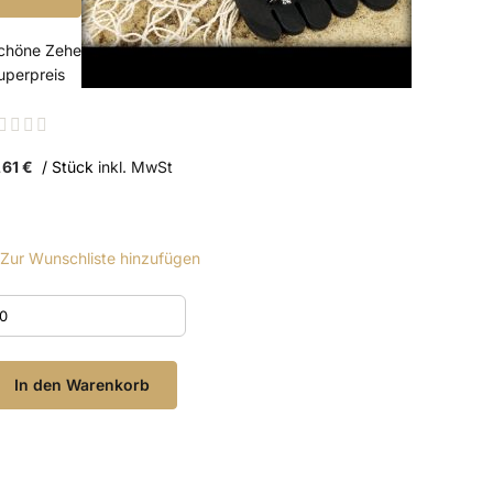
chöne Zehenringe zum
uperpreis
ating:
%
,61 €
/ Stück
inkl. MwSt
Zur Wunschliste hinzufügen
In den Warenkorb