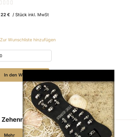
ating:
%
,22 €
/ Stück
inkl. MwSt
Zur Wunschliste hinzufügen
In den Warenkorb
Zehenringe aus nickelfreiem Metall
Mehr