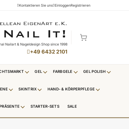
Kontaktieren Sie uns
Einloggen
Registrieren
ellean EigenArt e.K.
NAIL IT!
N
I
!
AIL
T
Mein Warenkorb
nal Nailart & Nageldesign Shop since 1998
+49 6432 2101
CHTSMARKT
GEL
FARBGELE
GEL POLISH
Untermenü Weihnachtsmarkt anzeigen
Untermenü Gel anzeigen
Untermenü Farbgele anzei
Untermenü
IENE
SKINTRIX
HAND- & KÖRPERPFLEGE
ü Nagelfeilen, Werkzeuge, Tips & Zubehör anzeigen
Untermenü Hygiene anzeigen
Untermenü Skintrix anzeigen
Untermenü Hand
PRÄSENTE
STARTER-SETS
SALE
erpackungen & Verkaufshilfen anzeigen
Untermenü Kundenpräsente anzeigen