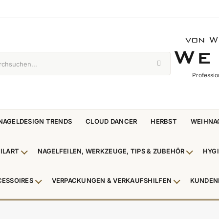
von W
WE 
W
E
Professio
NAGELDESIGN TRENDS
CLOUD DANCER
HERBST
WEIHNA
ILART
NAGELFEILEN, WERKZEUGE, TIPS & ZUBEHÖR
HYG
enü Nagellack & Flüssigkeiten anzeigen
Untermenü NailArt anzeigen
Untermen
CESSOIRES
VERPACKUNGEN & VERKAUFSHILFEN
KUNDEN
 & Zehenringe anzeigen
Untermenü Beauty Accessoires anzeigen
Untermenü V