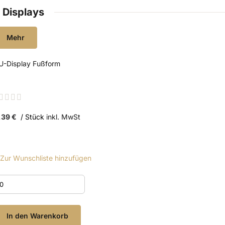
Displays
Mehr
U-Display Fußform
ating:
%
,39 €
/ Stück
inkl. MwSt
Zur Wunschliste hinzufügen
In den Warenkorb