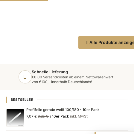
Alle Produkte anzeig
Schnelle Lieferung
€0,00 Versandkosten ab einem Nettowarenwert
von €100,- innerhalb Deutschlands!
BESTSELLER
Profifeile gerade weiß 100/180 - 10er Pack
Special
Regular
7,07 €
8,25 €
/ 10er Pack
inkl. MwSt
Price
Price