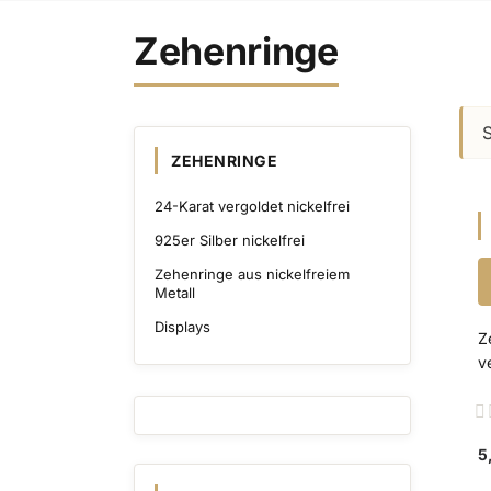
Zehenringe
ZEHENRINGE
24-Karat vergoldet nickelfrei
925er Silber nickelfrei
Zehenringe aus nickelfreiem
Metall
Displays
Z
v
R
0
5