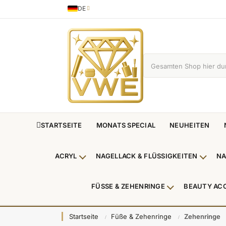
DE
Sprache
German
STARTSEITE
MONATS SPECIAL
NEUHEITEN
ACRYL
NAGELLACK & FLÜSSIGKEITEN
NA
Untermenü Acryl anzeigen
Unterm
FÜSSE & ZEHENRINGE
BEAUTY AC
Untermenü Füße
Startseite
Füße & Zehenringe
Zehenringe