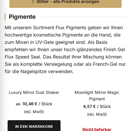
Glitter - alle Produkte anzeigen
Pigmente
ermenü Nagelfeilen, Werkzeuge, Tips & Zubehör anzeigen
Mit unserem Sortiment Flux Pigments geben wir Ihnen
hochwertige kosmetische Pigmente an die Hand, die
zum Mixen in UV-Gele geeignet sind. Als Basis
ermenü Hygiene anzeigen
empfehlen wir Ihnen unser hoch-glänzendes Finish Gel
Flux Speed Seal. Das Resultat Ihrer Mischung können
ermenü Skintrix anzeigen
Sie als komplette Versiegelung oder als French-Gel nur
für die Nagelspitze verwenden.
ermenü Hand- & Körperpflege anzeigen
Luxury Mirror Dust Shaker
Moonlight Mirror Magic
Pigment
ermenü Füße & Zehenringe anzeigen
10,46 €
/ Stück
ab
4,57 €
/ Stück
inkl. MwSt
inkl. MwSt
ermenü Beauty Accessoires anzeigen
IN DEN WARENKORB
Nicht lieferbar