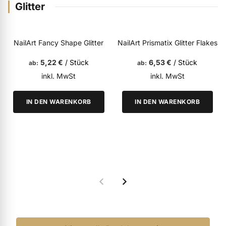
Glitter
ermenü Weihnachtsmarkt anzeigen
NailArt Fancy Shape Glitter
NailArt Prismatix Glitter Flakes
ermenü Gel anzeigen
5,22 €
/ Stück
6,53 €
/ Stück
ab
ab
inkl. MwSt
inkl. MwSt
ermenü Farbgele anzeigen
IN DEN WARENKORB
IN DEN WARENKORB
ermenü Gel Polish anzeigen
ermenü Acryl anzeigen
ermenü Nagellack & Flüssigkeiten anzeigen
ermenü NailArt anzeigen