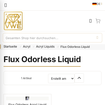
Sprache
DE
German
Mei
Startseite
Acryl
Acryl Liquids
Flux Odorless Liquid
Flux Odorless Liquid
1
Artikel
Sortieren nach
Flux Odorless Acryl Liquid