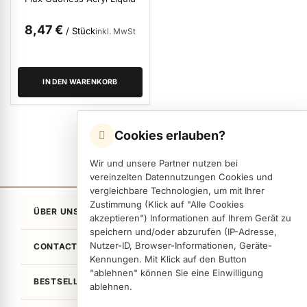
ermenü Weihnachtsmarkt anzeigen
8,47 €
/ Stück
inkl. MwSt
ermenü Gel anzeigen
IN DEN WARENKORB
ermenü Farbgele anzeigen
Cookies erlauben?
ermenü Gel Polish anzeigen
Wir und unsere Partner nutzen bei
vereinzelten Datennutzungen Cookies und
vergleichbare Technologien, um mit Ihrer
ermenü Acryl anzeigen
Zustimmung (Klick auf "Alle Cookies
ÜBER UNS
akzeptieren") Informationen auf Ihrem Gerät zu
speichern und/oder abzurufen (IP-Adresse,
ermenü Nagellack & Flüssigkeiten anzeigen
Nutzer-ID, Browser-Informationen, Geräte-
CONTACT
Kennungen. Mit Klick auf den Button
"ablehnen" können Sie eine Einwilligung
BESTSELLER
ablehnen.
ermenü NailArt anzeigen