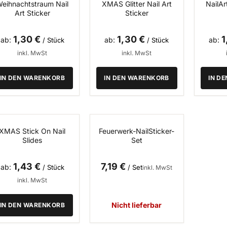
eihnachtstraum Nail
XMAS Glitter Nail Art
NailA
Art Sticker
Sticker
1,30 €
1,30 €
1
ab
ab
ab
/ Stück
/ Stück
inkl. MwSt
inkl. MwSt
IN DEN WARENKORB
IN DEN WARENKORB
IN D
XMAS Stick On Nail
Feuerwerk-NailSticker-
BESTSELLER
Slides
Set
1,43 €
7,19 €
ab
/ Stück
/ Set
inkl. MwSt
inkl. MwSt
Nicht lieferbar
IN DEN WARENKORB