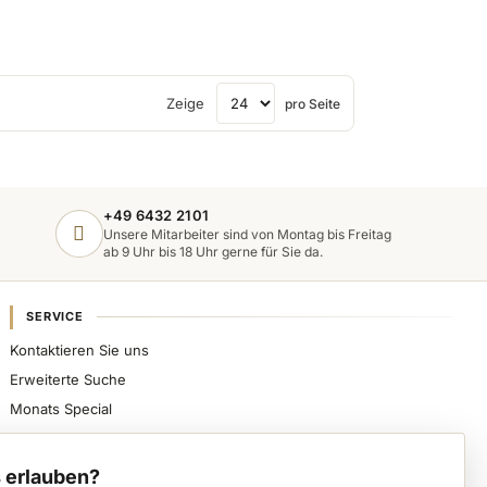
Zeige
pro Seite
+49 6432 2101
Unsere Mitarbeiter sind von Montag bis Freitag
ab 9 Uhr bis 18 Uhr gerne für Sie da.
SERVICE
Kontaktieren Sie uns
Erweiterte Suche
Monats Special
Sicher bezahlen, schnell beliefert werden und
spezialisierte Nageldesign-Produkte direkt von VWE
 erlauben?
erhalten.