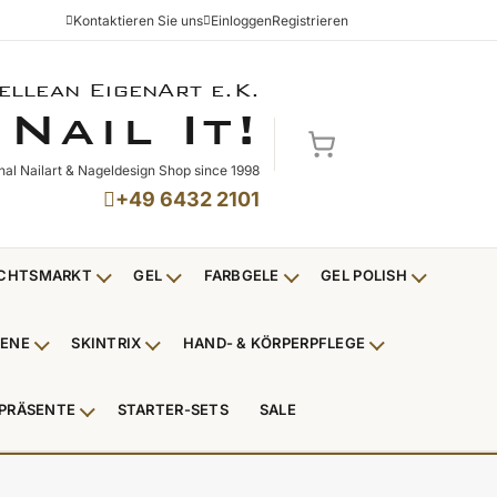
Kontaktieren Sie uns
Einloggen
Registrieren
ellean EigenArt e.K.
NAIL IT!
N
I
!
AIL
T
Mein Warenkorb
nal Nailart & Nageldesign Shop since 1998
+49 6432 2101
CHTSMARKT
GEL
FARBGELE
GEL POLISH
Untermenü Weihnachtsmarkt anzeigen
Untermenü Gel anzeigen
Untermenü Farbgele anzei
Untermenü
IENE
SKINTRIX
HAND- & KÖRPERPFLEGE
ü Nagelfeilen, Werkzeuge, Tips & Zubehör anzeigen
Untermenü Hygiene anzeigen
Untermenü Skintrix anzeigen
Untermenü Hand
PRÄSENTE
STARTER-SETS
SALE
erpackungen & Verkaufshilfen anzeigen
Untermenü Kundenpräsente anzeigen