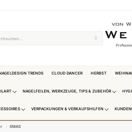
von W
WE 
W
E
Professio
NAGELDESIGN TRENDS
CLOUD DANCER
HERBST
WEIHNA
ILART
NAGELFEILEN, WERKZEUGE, TIPS & ZUBEHÖR
HYG
enü Nagellack & Flüssigkeiten anzeigen
Untermenü NailArt anzeigen
Untermen
CESSOIRES
VERPACKUNGEN & VERKAUFSHILFEN
KUNDEN
 & Zehenringe anzeigen
Untermenü Beauty Accessoires anzeigen
Untermenü V
er
XMAS