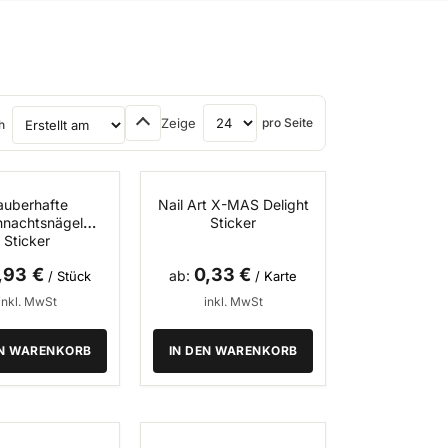
Zeige
pro Seite
h
auberhafte
Nail Art X-MAS Delight
SALE -71%
hnachtsnägel
Sticker
Sticker
,93 €
0,33 €
ab
/ Stück
/ Karte
inkl. MwSt
inkl. MwSt
EN WARENKORB
IN DEN WARENKORB