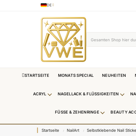
DE
Sprache
German
STARTSEITE
MONATS SPECIAL
NEUHEITEN
ACRYL
NAGELLACK & FLÜSSIGKEITEN
NA
Untermenü Acryl anzeigen
Unterm
FÜSSE & ZEHENRINGE
BEAUTY AC
Untermenü Füße
Startseite
NailArt
Selbstklebende Nail Stick