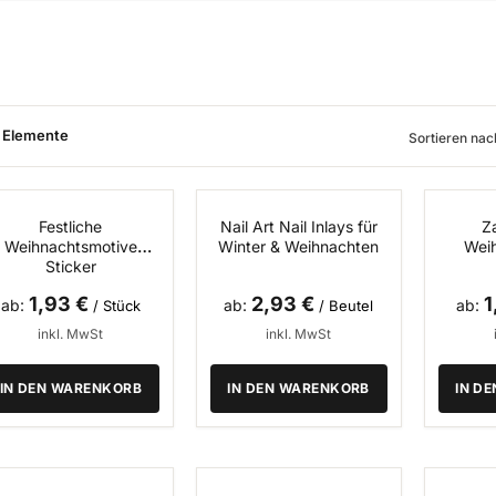
Elemente
Sortieren nac
Festliche
Nail Art Nail Inlays für
Z
Weihnachtsmotive
Winter & Weihnachten
Wei
Sticker
1,93 €
2,93 €
1
ab
ab
ab
/ Stück
/ Beutel
inkl. MwSt
inkl. MwSt
IN DEN WARENKORB
IN DEN WARENKORB
IN D