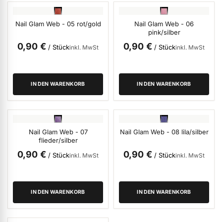
Nail Glam Web - 05 rot/gold
Nail Glam Web - 06
pink/silber
ermenü Nagelfeilen, Werkzeuge, Tips & Zubehör anzeigen
0,90 €
0,90 €
/ Stück
/ Stück
inkl. MwSt
inkl. MwSt
ermenü Hygiene anzeigen
IN DEN WARENKORB
IN DEN WARENKORB
ermenü Skintrix anzeigen
Nail Glam Web - 07
Nail Glam Web - 08 lila/silber
ermenü Hand- & Körperpflege anzeigen
flieder/silber
0,90 €
0,90 €
/ Stück
/ Stück
inkl. MwSt
inkl. MwSt
ermenü Füße & Zehenringe anzeigen
IN DEN WARENKORB
IN DEN WARENKORB
ermenü Beauty Accessoires anzeigen