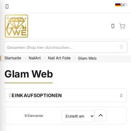
Sprache
DE
German
Mei
Startseite
NailArt
Nail Art Folie
Glam Web
Glam Web
EINKAUFSOPTIONEN
9
Elemente
Sortieren nach