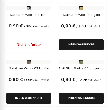
ermenü Weihnachtsmarkt anzeigen
Nail Glam Web - 01 silber
Nail Glam Web - 02 gold
0,90 €
0,90 €
ermenü Gel anzeigen
/ Stück
/ Stück
inkl. MwSt
inkl. MwSt
ermenü Farbgele anzeigen
Nicht lieferbar
IN DEN WARENKORB
ermenü Gel Polish anzeigen
Nail Glam Web - 03 kupfer
Nail Glam Web - 04 prosecco
ermenü Acryl anzeigen
0,90 €
0,90 €
/ Stück
/ Stück
inkl. MwSt
inkl. MwSt
ermenü Nagellack & Flüssigkeiten anzeigen
IN DEN WARENKORB
IN DEN WARENKORB
ermenü NailArt anzeigen