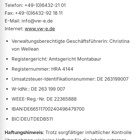
Telefon: +49-(0)6432-21 01
ermenü Weihnachtsmarkt anzeigen
Fax: +49-(0)6432-92 18 11
E-Mail:
info@
vw-e.de
Internet:
www.vw-e.de
ermenü Gel anzeigen
Verwaltungsberechtigte Geschäftsführerin: Christina
von Wellean
ermenü Farbgele anzeigen
Registergericht: Amtsgericht Montabaur
Registernummer: HRA 4144
ermenü Gel Polish anzeigen
Umsatzsteuer-Identifikationsnummer: DE 263199007
W-IdNr.: DE 263 199 007
ermenü Acryl anzeigen
WEEE-Reg.-Nr. DE 22365888
IBAN:DE66511700240496479700
ermenü Nagellack & Flüssigkeiten anzeigen
BIC:DEUTDEDB511
Haftungshinweis
: Trotz sorgfältiger inhaltlicher Kontrolle
ermenü NailArt anzeigen