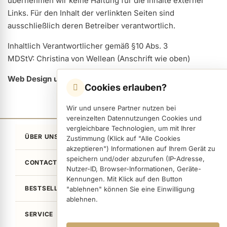
übernehmen wir keine Haftung für die Inhalte externer
Links. Für den Inhalt der verlinkten Seiten sind
ausschließlich deren Betreiber verantwortlich.
ermenü Nagelfeilen, Werkzeuge, Tips & Zubehör anzeigen
Inhaltlich Verantwortlicher gemäß §10 Abs. 3
MDStV: Christina von Wellean (Anschrift wie oben)
ermenü Hygiene anzeigen
Web Design und Programming :
das VWE Team
Cookies erlauben?
Wir und unsere Partner nutzen bei
ermenü Skintrix anzeigen
vereinzelten Datennutzungen Cookies und
vergleichbare Technologien, um mit Ihrer
ÜBER UNS
Zustimmung (Klick auf "Alle Cookies
ermenü Hand- & Körperpflege anzeigen
akzeptieren") Informationen auf Ihrem Gerät zu
speichern und/oder abzurufen (IP-Adresse,
CONTACT
Nutzer-ID, Browser-Informationen, Geräte-
ermenü Füße & Zehenringe anzeigen
Kennungen. Mit Klick auf den Button
BESTSELLER
"ablehnen" können Sie eine Einwilligung
ablehnen.
ermenü Beauty Accessoires anzeigen
SERVICE