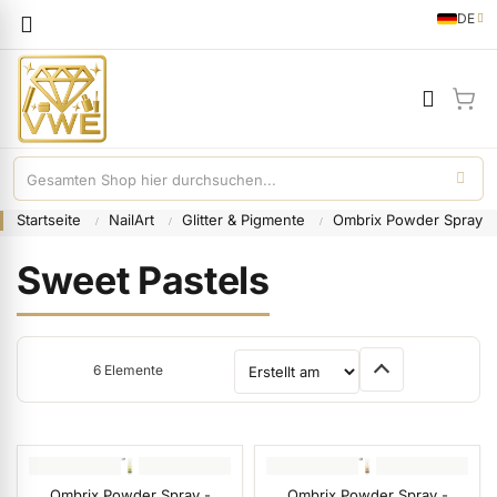
Sprache
DE
German
Mei
Startseite
NailArt
Glitter & Pigmente
Ombrix Powder Spray
Sweet Pastels
6
Elemente
Sortieren nach
Ombrix Powder Spray -
Ombrix Powder Spray -