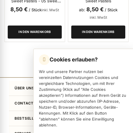
Sweet Pastels - 05 sweet
Sweet Pastels
mint
8,50 €
8,50 €
ab
/ Stück
/ Stück
inkl. MwSt
inkl. MwSt
ermenü Nagelfeilen, Werkzeuge, Tips & Zubehör anzeigen
IN DEN WARENKORB
IN DEN WARENKORB
ermenü Hygiene anzeigen
Cookies erlauben?
ermenü Skintrix anzeigen
Wir und unsere Partner nutzen bei
vereinzelten Datennutzungen Cookies und
ermenü Hand- & Körperpflege anzeigen
vergleichbare Technologien, um mit Ihrer
ÜBER UNS
Zustimmung (Klick auf "Alle Cookies
akzeptieren") Informationen auf Ihrem Gerät zu
speichern und/oder abzurufen (IP-Adresse,
ermenü Füße & Zehenringe anzeigen
CONTACT
Nutzer-ID, Browser-Informationen, Geräte-
Kennungen. Mit Klick auf den Button
BESTSELLER
"ablehnen" können Sie eine Einwilligung
ermenü Beauty Accessoires anzeigen
ablehnen.