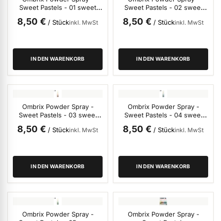
Sweet Pastels - 01 sweet
Sweet Pastels - 02 sweet
vanilla
peach
ermenü Weihnachtsmarkt anzeigen
8,50 €
8,50 €
/ Stück
/ Stück
inkl. MwSt
inkl. MwSt
ermenü Gel anzeigen
IN DEN WARENKORB
IN DEN WARENKORB
ermenü Farbgele anzeigen
Ombrix Powder Spray -
Ombrix Powder Spray -
Sweet Pastels - 03 sweet
Sweet Pastels - 04 sweet
ermenü Gel Polish anzeigen
pink
blue
8,50 €
8,50 €
/ Stück
/ Stück
inkl. MwSt
inkl. MwSt
ermenü Acryl anzeigen
IN DEN WARENKORB
IN DEN WARENKORB
ermenü Nagellack & Flüssigkeiten anzeigen
Ombrix Powder Spray -
Ombrix Powder Spray -
ermenü NailArt anzeigen