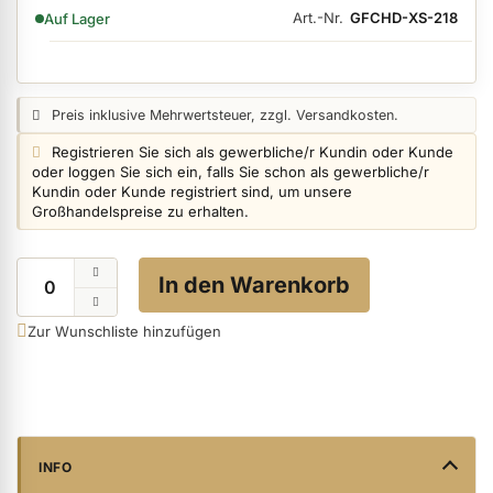
VERFÜGBARKEIT:
Art.-Nr.
GFCHD-XS-218
Auf Lager
ermenü Nagelfeilen, Werkzeuge, Tips & Zubehör anzeigen
Preisangabe:
Preis inklusive Mehrwertsteuer, zzgl. Versandkosten.
Login info:
Registrieren Sie sich als gewerbliche/r Kundin oder Kunde
ermenü Hygiene anzeigen
oder loggen Sie sich ein, falls Sie schon als gewerbliche/r
Kundin oder Kunde registriert sind, um unsere
Großhandelspreise zu erhalten.
ermenü Skintrix anzeigen
Menge
In den Warenkorb
ermenü Hand- & Körperpflege anzeigen
Zur Wunschliste hinzufügen
ermenü Füße & Zehenringe anzeigen
ermenü Beauty Accessoires anzeigen
INFO