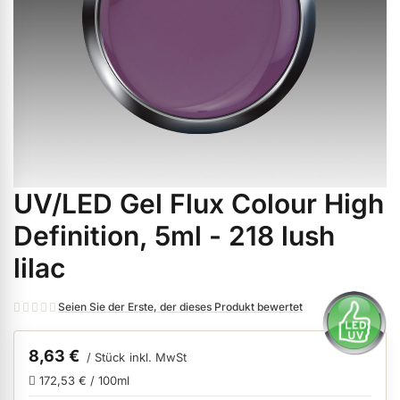
ermenü Weihnachtsmarkt anzeigen
ermenü Gel anzeigen
ermenü Farbgele anzeigen
UV/LED Gel Flux Colour High
Zum
ermenü Gel Polish anzeigen
Anfang
Definition, 5ml - 218 lush
der
lilac
Bildgalerie
ermenü Acryl anzeigen
springen
Seien Sie der Erste, der dieses Produkt bewertet
ermenü Nagellack & Flüssigkeiten anzeigen
8,63 €
/ Stück
inkl. MwSt
172,53 € / 100ml
ermenü NailArt anzeigen