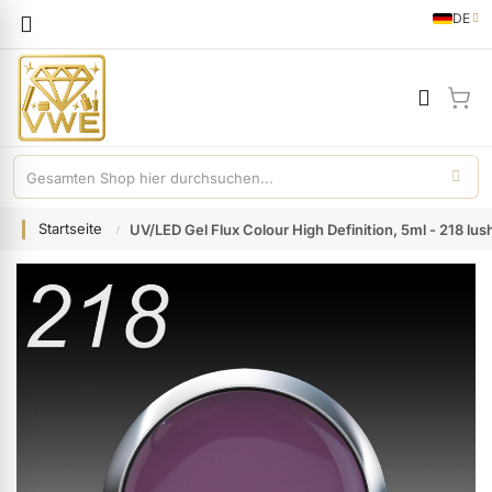
Sprache
DE
German
Mei
Startseite
UV/LED Gel Flux Colour High Definition, 5ml - 218 lush 
Zum
Ende
der
Bildgalerie
springen