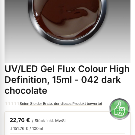
ermenü Weihnachtsmarkt anzeigen
ermenü Gel anzeigen
ermenü Farbgele anzeigen
UV/LED Gel Flux Colour High
Zum
ermenü Gel Polish anzeigen
Anfang
Definition, 15ml - 042 dark
der
chocolate
Bildgalerie
ermenü Acryl anzeigen
springen
Seien Sie der Erste, der dieses Produkt bewertet
ermenü Nagellack & Flüssigkeiten anzeigen
22,76 €
/ Stück
inkl. MwSt
151,76 € / 100ml
ermenü NailArt anzeigen