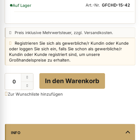
VERFÜGBARKEIT:
Art.-Nr.
GFCHD-15-42
Auf Lager
ermenü Nagelfeilen, Werkzeuge, Tips & Zubehör anzeigen
Preisangabe:
Preis inklusive Mehrwertsteuer, zzgl. Versandkosten.
Login info:
Registrieren Sie sich als gewerbliche/r Kundin oder Kunde
ermenü Hygiene anzeigen
oder loggen Sie sich ein, falls Sie schon als gewerbliche/r
Kundin oder Kunde registriert sind, um unsere
Großhandelspreise zu erhalten.
ermenü Skintrix anzeigen
Menge
In den Warenkorb
ermenü Hand- & Körperpflege anzeigen
Zur Wunschliste hinzufügen
ermenü Füße & Zehenringe anzeigen
ermenü Beauty Accessoires anzeigen
INFO