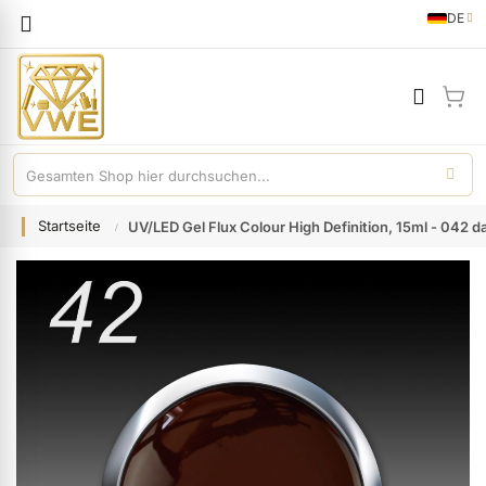
Sprache
DE
German
Mei
Startseite
UV/LED Gel Flux Colour High Definition, 15ml - 042 d
Zum
Ende
der
Bildgalerie
springen