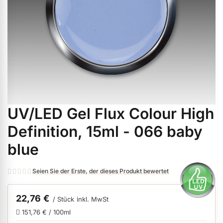
ermenü Weihnachtsmarkt anzeigen
ermenü Gel anzeigen
ermenü Farbgele anzeigen
UV/LED Gel Flux Colour High
Zum
ermenü Gel Polish anzeigen
Anfang
Definition, 15ml - 066 baby
der
blue
Bildgalerie
ermenü Acryl anzeigen
springen
Seien Sie der Erste, der dieses Produkt bewertet
ermenü Nagellack & Flüssigkeiten anzeigen
22,76 €
/ Stück
inkl. MwSt
151,76 € / 100ml
ermenü NailArt anzeigen