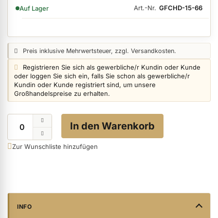
VERFÜGBARKEIT:
Art.-Nr.
GFCHD-15-66
Auf Lager
ermenü Nagelfeilen, Werkzeuge, Tips & Zubehör anzeigen
Preisangabe:
Preis inklusive Mehrwertsteuer, zzgl. Versandkosten.
Login info:
Registrieren Sie sich als gewerbliche/r Kundin oder Kunde
ermenü Hygiene anzeigen
oder loggen Sie sich ein, falls Sie schon als gewerbliche/r
Kundin oder Kunde registriert sind, um unsere
Großhandelspreise zu erhalten.
ermenü Skintrix anzeigen
Menge
In den Warenkorb
ermenü Hand- & Körperpflege anzeigen
Zur Wunschliste hinzufügen
ermenü Füße & Zehenringe anzeigen
ermenü Beauty Accessoires anzeigen
INFO