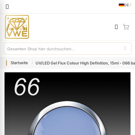
Sprache
DE
German
Mei
Startseite
UV/LED Gel Flux Colour High Definition, 15ml - 066 b
Zum
Ende
der
Bildgalerie
springen