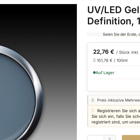
UV/LED Gel
Definition,
Seien Sie der Erste,
22,76 €
/ Stück
inkl
151,76 € / 100ml
VERFÜGBARKEIT:
Auf Lager
Preisangabe:
Preis inklusive Mehrwer
Login info:
Registrieren Sie sich 
Sie sich ein, falls Sie 
registriert sind, um uns
Menge