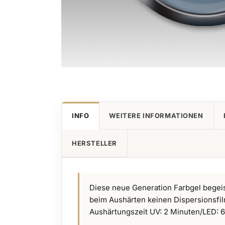
Zum
Anfang
der
Bildgalerie
INFO
WEITERE INFORMATIONEN
springen
HERSTELLER
Diese neue Generation Farbgel begeis
beim Aushärten keinen Dispersionsfil
Aushärtungszeit UV: 2 Minuten/LED: 60