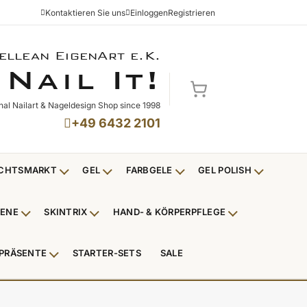
Kontaktieren Sie uns
Einloggen
Registrieren
ellean EigenArt e.K.
NAIL IT!
N
I
!
AIL
T
Mein Warenkorb
nal Nailart & Nageldesign Shop since 1998
+49 6432 2101
CHTSMARKT
GEL
FARBGELE
GEL POLISH
Untermenü Weihnachtsmarkt anzeigen
Untermenü Gel anzeigen
Untermenü Farbgele anzei
Untermenü
IENE
SKINTRIX
HAND- & KÖRPERPFLEGE
ü Nagelfeilen, Werkzeuge, Tips & Zubehör anzeigen
Untermenü Hygiene anzeigen
Untermenü Skintrix anzeigen
Untermenü Hand
PRÄSENTE
STARTER-SETS
SALE
erpackungen & Verkaufshilfen anzeigen
Untermenü Kundenpräsente anzeigen