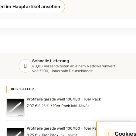
ten im Hauptartikel ansehen
Schnelle Lieferung
€0,00 Versandkosten ab einem Nettowarenwert
von €100,- innerhalb Deutschlands!
BESTSELLER
Profifeile gerade weiß 100/180 - 10er Pack
Special
Regular
7,07 €
8,25 €
/ 10er Pack
inkl. MwSt
Price
Price
Profifeile gerade weiß 100/100 - 10er Pack
Cookies
8,25 €
/ 10er Pack
inkl. MwSt