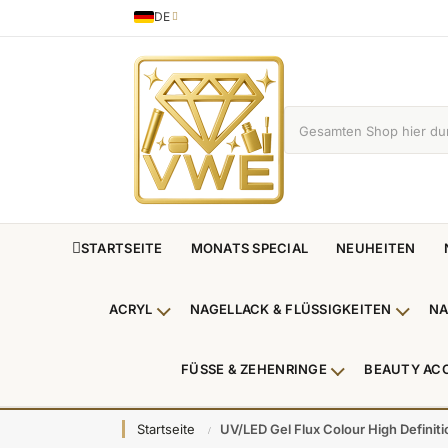
DE
Sprache
German
STARTSEITE
MONATS SPECIAL
NEUHEITEN
ACRYL
NAGELLACK & FLÜSSIGKEITEN
NA
Untermenü Acryl anzeigen
Unterm
FÜSSE & ZEHENRINGE
BEAUTY AC
Untermenü Füße
Startseite
UV/LED Gel Flux Colour High Definiti