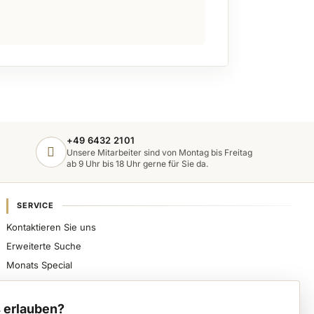
+49 6432 2101
Unsere Mitarbeiter sind von Montag bis Freitag
ab 9 Uhr bis 18 Uhr gerne für Sie da.
SERVICE
Kontaktieren Sie uns
Erweiterte Suche
Monats Special
Sicher bezahlen, schnell beliefert werden und
spezialisierte Nageldesign-Produkte direkt von VWE
 erlauben?
erhalten.