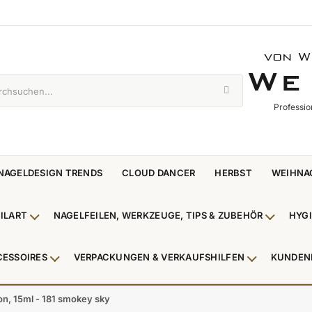
von W
WE 
W
E
Professio
NAGELDESIGN TRENDS
CLOUD DANCER
HERBST
WEIHNA
ILART
NAGELFEILEN, WERKZEUGE, TIPS & ZUBEHÖR
HYG
enü Nagellack & Flüssigkeiten anzeigen
Untermenü NailArt anzeigen
Untermen
CESSOIRES
VERPACKUNGEN & VERKAUFSHILFEN
KUNDEN
 & Zehenringe anzeigen
Untermenü Beauty Accessoires anzeigen
Untermenü V
on, 15ml - 181 smokey sky