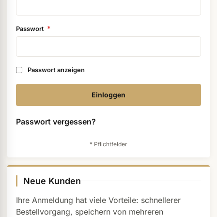
ermenü Weihnachtsmarkt anzeigen
Passwort
ermenü Gel anzeigen
Passwort anzeigen
ermenü Farbgele anzeigen
Einloggen
ermenü Gel Polish anzeigen
Passwort vergessen?
ermenü Acryl anzeigen
ermenü Nagellack & Flüssigkeiten anzeigen
Neue Kunden
Ihre Anmeldung hat viele Vorteile: schnellerer
Bestellvorgang, speichern von mehreren
ermenü NailArt anzeigen