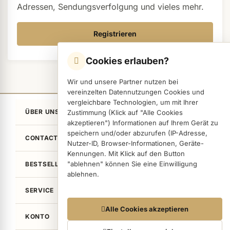
Adressen, Sendungsverfolgung und vieles mehr.
Registrieren
ermenü Nagelfeilen, Werkzeuge, Tips & Zubehör anzeigen
Cookies erlauben?
ermenü Hygiene anzeigen
Wir und unsere Partner nutzen bei
vereinzelten Datennutzungen Cookies und
vergleichbare Technologien, um mit Ihrer
ermenü Skintrix anzeigen
ÜBER UNS
Zustimmung (Klick auf "Alle Cookies
akzeptieren") Informationen auf Ihrem Gerät zu
speichern und/oder abzurufen (IP-Adresse,
CONTACT
ermenü Hand- & Körperpflege anzeigen
Nutzer-ID, Browser-Informationen, Geräte-
Kennungen. Mit Klick auf den Button
"ablehnen" können Sie eine Einwilligung
BESTSELLER
ablehnen.
ermenü Füße & Zehenringe anzeigen
SERVICE
Datennutzungen
Alle Cookies akzeptieren
ermenü Beauty Accessoires anzeigen
KONTO
Wir arbeiten mit Partnern zusammen, die von