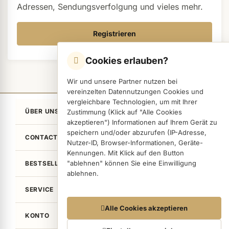
Adressen, Sendungsverfolgung und vieles mehr.
Registrieren
ermenü Nagelfeilen, Werkzeuge, Tips & Zubehör anzeigen
Cookies erlauben?
ermenü Hygiene anzeigen
Wir und unsere Partner nutzen bei
vereinzelten Datennutzungen Cookies und
vergleichbare Technologien, um mit Ihrer
ermenü Skintrix anzeigen
ÜBER UNS
Zustimmung (Klick auf "Alle Cookies
akzeptieren") Informationen auf Ihrem Gerät zu
speichern und/oder abzurufen (IP-Adresse,
CONTACT
ermenü Hand- & Körperpflege anzeigen
Nutzer-ID, Browser-Informationen, Geräte-
Kennungen. Mit Klick auf den Button
"ablehnen" können Sie eine Einwilligung
BESTSELLER
ablehnen.
ermenü Füße & Zehenringe anzeigen
SERVICE
Datennutzungen
Alle Cookies akzeptieren
ermenü Beauty Accessoires anzeigen
KONTO
Wir arbeiten mit Partnern zusammen, die von