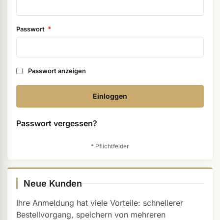
ermenü Weihnachtsmarkt anzeigen
Passwort
ermenü Gel anzeigen
Passwort anzeigen
ermenü Farbgele anzeigen
Einloggen
ermenü Gel Polish anzeigen
Passwort vergessen?
ermenü Acryl anzeigen
ermenü Nagellack & Flüssigkeiten anzeigen
Neue Kunden
Ihre Anmeldung hat viele Vorteile: schnellerer
Bestellvorgang, speichern von mehreren
ermenü NailArt anzeigen