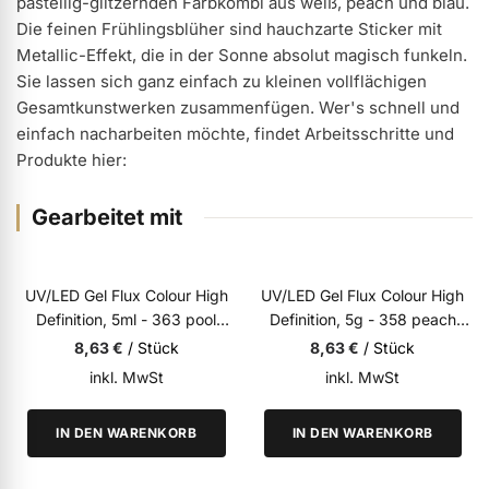
pastellig-glitzernden Farbkombi aus weiß, peach und blau.
Die feinen Frühlingsblüher sind hauchzarte Sticker mit
ermenü Weihnachtsmarkt anzeigen
Metallic-Effekt, die in der Sonne absolut magisch funkeln.
Sie lassen sich ganz einfach zu kleinen vollflächigen
Gesamtkunstwerken zusammenfügen. Wer's schnell und
ermenü Gel anzeigen
einfach nacharbeiten möchte, findet Arbeitsschritte und
Produkte hier:
ermenü Farbgele anzeigen
Gearbeitet mit
ermenü Gel Polish anzeigen
UV/LED
UV/LED
UV/LED Gel Flux Colour High
UV/LED Gel Flux Colour High
Definition, 5ml - 363 pool
Definition, 5g - 358 peach
ermenü Acryl anzeigen
party
beach
8,63 €
/ Stück
8,63 €
/ Stück
inkl. MwSt
inkl. MwSt
ermenü Nagellack & Flüssigkeiten anzeigen
IN DEN WARENKORB
IN DEN WARENKORB
ermenü NailArt anzeigen