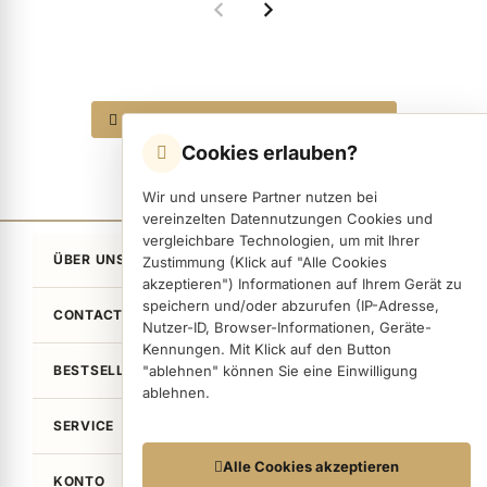
ermenü Nagelfeilen, Werkzeuge, Tips & Zubehör anzeigen
Alle 5 Produkte in den Warenkorb
Cookies erlauben?
ermenü Hygiene anzeigen
Wir und unsere Partner nutzen bei
vereinzelten Datennutzungen Cookies und
ermenü Skintrix anzeigen
vergleichbare Technologien, um mit Ihrer
ÜBER UNS
Zustimmung (Klick auf "Alle Cookies
akzeptieren") Informationen auf Ihrem Gerät zu
ermenü Hand- & Körperpflege anzeigen
speichern und/oder abzurufen (IP-Adresse,
CONTACT
Nutzer-ID, Browser-Informationen, Geräte-
Kennungen. Mit Klick auf den Button
BESTSELLER
"ablehnen" können Sie eine Einwilligung
ermenü Füße & Zehenringe anzeigen
ablehnen.
SERVICE
ermenü Beauty Accessoires anzeigen
Datennutzungen
Alle Cookies akzeptieren
KONTO