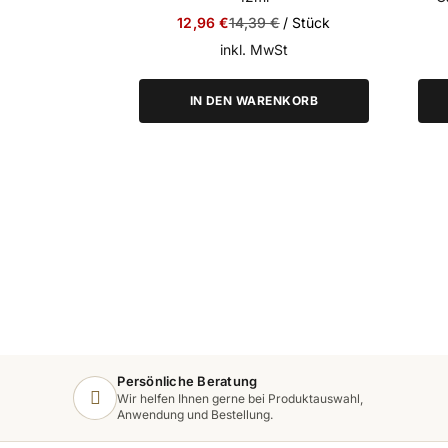
UV/LED
Special Price
Regular Price
12,96 €
14,39 €
/ Stück
inkl. MwSt
IN DEN WARENKORB
Persönliche Beratung
Wir helfen Ihnen gerne bei Produktauswahl,
Anwendung und Bestellung.