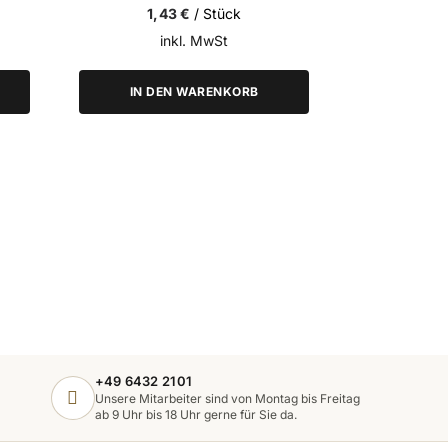
1,43 €
/ Stück
7,1
inkl. MwSt
i
IN DEN WARENKORB
IN D
+49 6432 2101
Unsere Mitarbeiter sind von Montag bis Freitag
ab 9 Uhr bis 18 Uhr gerne für Sie da.