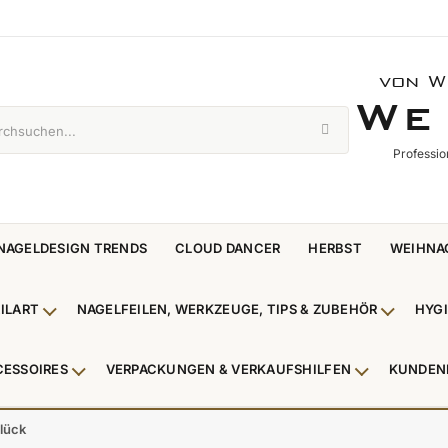
von W
WE 
W
E
Professio
NAGELDESIGN TRENDS
CLOUD DANCER
HERBST
WEIHNA
ILART
NAGELFEILEN, WERKZEUGE, TIPS & ZUBEHÖR
HYG
enü Nagellack & Flüssigkeiten anzeigen
Untermenü NailArt anzeigen
Untermen
CESSOIRES
VERPACKUNGEN & VERKAUFSHILFEN
KUNDEN
 & Zehenringe anzeigen
Untermenü Beauty Accessoires anzeigen
Untermenü V
Glück