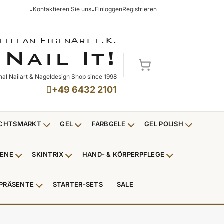
Kontaktieren Sie uns
Einloggen
Registrieren
ellean EigenArt e.K.
NAIL IT!
N
I
!
AIL
T
Mein Warenkorb
nal Nailart & Nageldesign Shop since 1998
+49 6432 2101
CHTSMARKT
GEL
FARBGELE
GEL POLISH
Untermenü Weihnachtsmarkt anzeigen
Untermenü Gel anzeigen
Untermenü Farbgele anzei
Untermenü
IENE
SKINTRIX
HAND- & KÖRPERPFLEGE
ü Nagelfeilen, Werkzeuge, Tips & Zubehör anzeigen
Untermenü Hygiene anzeigen
Untermenü Skintrix anzeigen
Untermenü Hand
PRÄSENTE
STARTER-SETS
SALE
erpackungen & Verkaufshilfen anzeigen
Untermenü Kundenpräsente anzeigen