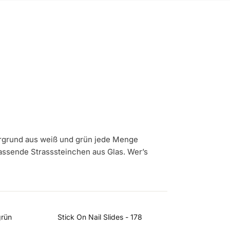
tergrund aus weiß und grün jede Menge
passende Strasssteinchen aus Glas. Wer’s
grün
Stick On Nail Slides - 178
Glass Paste