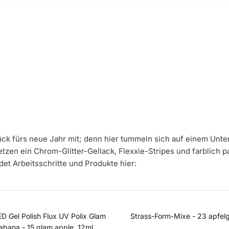
lück fürs neue Jahr mit; denn hier tummeln sich auf einem Un
etzen ein Chrom-Glitter-Gellack, Flexxie-Stripes und farblich 
et Arbeitsschritte und Produkte hier:
D Gel Polish Flux UV Polix Glam
Strass-Form-Mixe - 23 apfel
LED
abana - 15 glam apple, 12ml