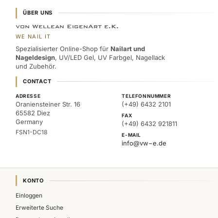
ÜBER UNS
von Wellean EigenArt e.K.
WE NAIL IT
Spezialisierter Online-Shop für
Nailart und
Nageldesign
, UV/LED Gel, UV Farbgel, Nagellack
und Zubehör.
CONTACT
ADRESSE
TELEFONNUMMER
Oraniensteiner Str. 16
(+49) 6432 2101
65582 Diez
FAX
Germany
(+49) 6432 921811
FSN1-DC18
E-MAIL
info@vw−e.de
KONTO
Einloggen
Erweiterte Suche