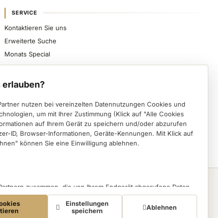
SERVICE
Kontaktieren Sie uns
Erweiterte Suche
Monats Special
Sicher bezahlen, schnell beliefert werden und
spezialisierte Nageldesign-Produkte direkt von VWE
 erlauben?
erhalten.
Partner nutzen bei vereinzelten Datennutzungen Cookies und
Instagram (öffnet in einem neuen Tab)
Facebook (öffnet in einem neuen Tab)
Pinterest (öffnet in einem neuen Tab)
chnologien, um mit Ihrer Zustimmung (Klick auf "Alle Cookies
formationen auf Ihrem Gerät zu speichern und/oder abzurufen
Deutsch
English
zer-ID, Browser-Informationen, Geräte-Kennungen. Mit Klick auf
hnen" können Sie eine Einwilligung ablehnen.
VWE
 Partnern zusammen, die von Ihrem Endgerät abgerufene Daten
eBay
auch zu eigenen Zwecken (z.B. Profilbildungen) / zu Zwecken
ookies
Einstellungen
ten. Vor diesem Hintergrund erfordert nicht nur die Erhebung der
Ablehnen
Amazon
tieren
speichern
ondern auch deren Weiterverarbeitung durch diese Anbieter