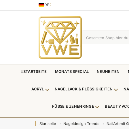
DE
Sprache
German
STARTSEITE
MONATS SPECIAL
NEUHEITEN
ACRYL
NAGELLACK & FLÜSSIGKEITEN
NA
Untermenü Acryl anzeigen
Unterm
FÜSSE & ZEHENRINGE
BEAUTY AC
Untermenü Füße
Startseite
Nageldesign Trends
NailArt mit 