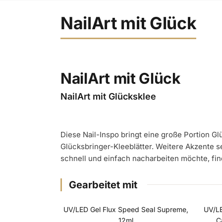
NailArt mit Glück
NailArt mit Glück
NailArt mit Glücksklee
Diese Nail-Inspo bringt eine große Portion G
Glücksbringer-Kleeblätter. Weitere Akzente s
schnell und einfach nacharbeiten möchte, find
Gearbeitet mit
UV/LED Gel Flux Speed Seal Supreme,
UV/LE
MONATS SPECIAL
UV/
12ml
C
BESTSELLER