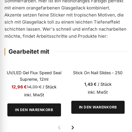
Sommerfarben. Hier ist ein neonoranges Farbgel perfekt
mit einem orangefarbenen Glasgellack kombiniert.
ermenü Weihnachtsmarkt anzeigen
Akzente setzen feine Sticker mit tropischen Motiven, die
sich mit Glasgellack toll zu einem leichten Tiefeneffekt
schichten lassen. Wer's schnell und einfach nacharbeiten
ermenü Gel anzeigen
möchte, findet Arbeitsschritte und Produkte hier:
ermenü Farbgele anzeigen
Gearbeitet mit
ermenü Gel Polish anzeigen
MONATS SPECIAL
UV/LED Gel Flux Speed Seal
Stick On Nail Slides - 250
BESTSELLER
Supreme, 12ml
1,43 €
/ Stück
UV/LED
Special Price
Regular Price
12,96 €
14,39 €
/ Stück
ermenü Acryl anzeigen
inkl. MwSt
inkl. MwSt
IN DEN WARENKORB
ermenü Nagellack & Flüssigkeiten anzeigen
IN DEN WARENKORB
ermenü NailArt anzeigen