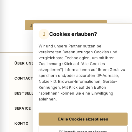
ermenü Nagelfeilen, Werkzeuge, Tips & Zubehör anzeigen
Alle 7 Produkte in den Warenkorb
Cookies erlauben?
ermenü Hygiene anzeigen
Wir und unsere Partner nutzen bei
vereinzelten Datennutzungen Cookies und
vergleichbare Technologien, um mit Ihrer
ermenü Skintrix anzeigen
ÜBER UNS
Zustimmung (Klick auf "Alle Cookies
akzeptieren") Informationen auf Ihrem Gerät zu
speichern und/oder abzurufen (IP-Adresse,
CONTACT
Nutzer-ID, Browser-Informationen, Geräte-
ermenü Hand- & Körperpflege anzeigen
Kennungen. Mit Klick auf den Button
"ablehnen" können Sie eine Einwilligung
BESTSELLER
ablehnen.
ermenü Füße & Zehenringe anzeigen
SERVICE
Datennutzungen
Alle Cookies akzeptieren
ermenü Beauty Accessoires anzeigen
KONTO
Wir arbeiten mit Partnern zusammen, die von
Ihrem Endgerät abgerufene Daten
Einstellungen speichern