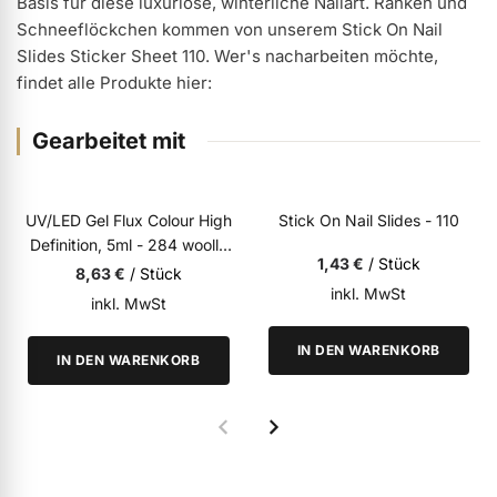
Basis für diese luxuriöse, winterliche Nailart. Ranken und
Schneeflöckchen kommen von unserem Stick On Nail
ermenü Weihnachtsmarkt anzeigen
Slides Sticker Sheet 110. Wer's nacharbeiten möchte,
findet alle Produkte hier:
ermenü Gel anzeigen
Gearbeitet mit
ermenü Farbgele anzeigen
UV/LED
UV/LED Gel Flux Colour High
Stick On Nail Slides - 110
Definition, 5ml - 284 woolly
ermenü Gel Polish anzeigen
1,43 €
/ Stück
pink
8,63 €
/ Stück
inkl. MwSt
inkl. MwSt
ermenü Acryl anzeigen
IN DEN WARENKORB
IN DEN WARENKORB
ermenü Nagellack & Flüssigkeiten anzeigen
ermenü NailArt anzeigen