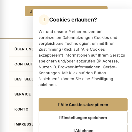
Alle 6 Produkte in den Warenkorb
Cookies erlauben?
ermenü Nagelfeilen, Werkzeuge, Tips & Zubehör anzeigen
Wir und unsere Partner nutzen bei
vereinzelten Datennutzungen Cookies und
ermenü Hygiene anzeigen
vergleichbare Technologien, um mit Ihrer
ÜBER UNS
Zustimmung (Klick auf "Alle Cookies
akzeptieren") Informationen auf Ihrem Gerät zu
speichern und/oder abzurufen (IP-Adresse,
ermenü Skintrix anzeigen
CONTACT
Nutzer-ID, Browser-Informationen, Geräte-
Kennungen. Mit Klick auf den Button
"ablehnen" können Sie eine Einwilligung
BESTSELLER
ermenü Hand- & Körperpflege anzeigen
ablehnen.
SERVICE
ermenü Füße & Zehenringe anzeigen
Datennutzungen
Alle Cookies akzeptieren
KONTO
Wir arbeiten mit Partnern zusammen, die von
Ihrem Endgerät abgerufene Daten
Einstellungen speichern
ermenü Beauty Accessoires anzeigen
(Trackingdaten) auch zu eigenen Zwecken
IMPRESSUM / LEGAL
(z.B. Profilbildungen) / zu Zwecken Dritter
Ablehnen