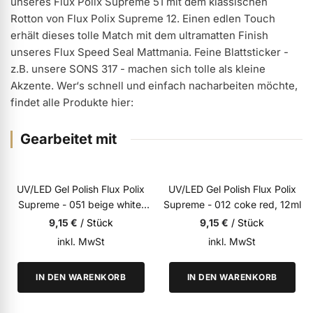
unseres Flux Polix Supreme 51 mit dem klassischen
Rotton von Flux Polix Supreme 12. Einen edlen Touch
ermenü Weihnachtsmarkt anzeigen
erhält dieses tolle Match mit dem ultramatten Finish
unseres Flux Speed Seal Mattmania. Feine Blattsticker -
z.B. unsere SONS 317 - machen sich tolle als kleine
ermenü Gel anzeigen
Akzente. Wer‘s schnell und einfach nacharbeiten möchte,
findet alle Produkte hier:
ermenü Farbgele anzeigen
Gearbeitet mit
ermenü Gel Polish anzeigen
UV/LED
UV/LED
UV/LED Gel Polish Flux Polix
UV/LED Gel Polish Flux Polix
Supreme - 051 beige white,
Supreme - 012 coke red, 12ml
ermenü Acryl anzeigen
12ml
9,15 €
/ Stück
9,15 €
/ Stück
inkl. MwSt
inkl. MwSt
ermenü Nagellack & Flüssigkeiten anzeigen
IN DEN WARENKORB
IN DEN WARENKORB
ermenü NailArt anzeigen