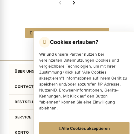
ermenü Nagelfeilen, Werkzeuge, Tips & Zubehör anzeigen
Alle 4 Produkte in den Warenkorb
Cookies erlauben?
ermenü Hygiene anzeigen
Wir und unsere Partner nutzen bei
vereinzelten Datennutzungen Cookies und
ermenü Skintrix anzeigen
vergleichbare Technologien, um mit Ihrer
ÜBER UNS
Zustimmung (Klick auf "Alle Cookies
akzeptieren") Informationen auf Ihrem Gerät zu
ermenü Hand- & Körperpflege anzeigen
speichern und/oder abzurufen (IP-Adresse,
CONTACT
Nutzer-ID, Browser-Informationen, Geräte-
Kennungen. Mit Klick auf den Button
BESTSELLER
"ablehnen" können Sie eine Einwilligung
ermenü Füße & Zehenringe anzeigen
ablehnen.
SERVICE
ermenü Beauty Accessoires anzeigen
Datennutzungen
Alle Cookies akzeptieren
KONTO