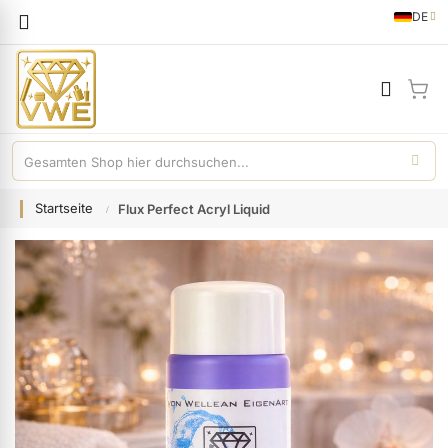
Sprache
DE
German
Mei
Startseite
Flux Perfect Acryl Liquid
Zum
Ende
der
Bildgalerie
springen