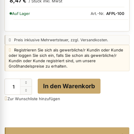
8,47 €
/ Stück
inkl. MwSt
VERFÜGBARKEIT:
Art.-Nr.
AFPL-100
Auf Lager
ermenü Nagelfeilen, Werkzeuge, Tips & Zubehör anzeigen
Preisangabe:
Preis inklusive Mehrwertsteuer, zzgl. Versandkosten.
ermenü Hygiene anzeigen
Login info:
Registrieren Sie sich als gewerbliche/r Kundin oder Kunde
oder loggen Sie sich ein, falls Sie schon als gewerbliche/r
Kundin oder Kunde registriert sind, um unsere
ermenü Skintrix anzeigen
Großhandelspreise zu erhalten.
Menge
ermenü Hand- & Körperpflege anzeigen
In den Warenkorb
Zur Wunschliste hinzufügen
ermenü Füße & Zehenringe anzeigen
ermenü Beauty Accessoires anzeigen