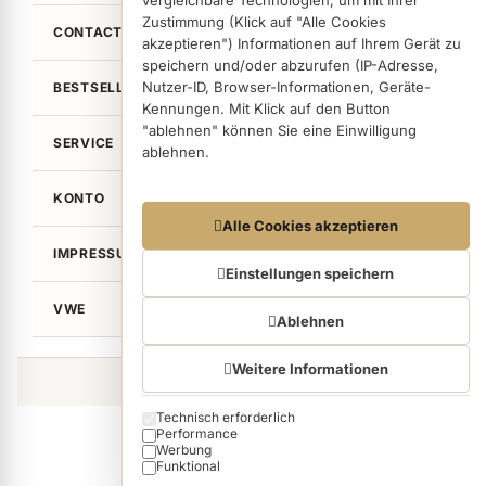
vergleichbare Technologien, um mit Ihrer
Zustimmung (Klick auf "Alle Cookies
CONTACT
akzeptieren") Informationen auf Ihrem Gerät zu
speichern und/oder abzurufen (IP-Adresse,
Nutzer-ID, Browser-Informationen, Geräte-
BESTSELLER
Kennungen. Mit Klick auf den Button
"ablehnen" können Sie eine Einwilligung
SERVICE
ablehnen.
KONTO
Datennutzungen
Alle Cookies akzeptieren
Wir arbeiten mit Partnern zusammen, die von
IMPRESSUM / LEGAL
Ihrem Endgerät abgerufene Daten
Einstellungen speichern
(Trackingdaten) auch zu eigenen Zwecken
VWE
(z.B. Profilbildungen) / zu Zwecken Dritter
Ablehnen
verarbeiten. Vor diesem Hintergrund erfordert
nicht nur die Erhebung der Trackingdaten,
Weitere Informationen
sondern auch deren Weiterverarbeitung durch
©von Wellean EigenArt e.K. 2026
diese Anbieter einer Einwilligung. Die
Technisch erforderlich
Cookie categories
Trackingdaten werden erst dann erhoben,
Performance
wenn Sie auf den in dem Button "Alle Cookies
Werbung
akzeptieren" klicken. Bei den Partnern handelt
Funktional