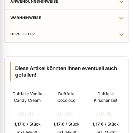
ANWENDUNGSHINWEISE
WARNHINWEISE
HERSTELLER
Diese Artikel könnten Ihnen eventuell auch
gefallen!
Duftfeile Vanilla
Duftfeile
Duftfeile
Du
Candy Cream
Cocoloco
Kirschenzeit
Rating:
Rating:
Rating:
0%
0%
0%
1,17 €
/ Stück
1,17 €
/ Stück
1,17 €
/ Stück
inkl. MwSt
inkl. MwSt
inkl. MwSt