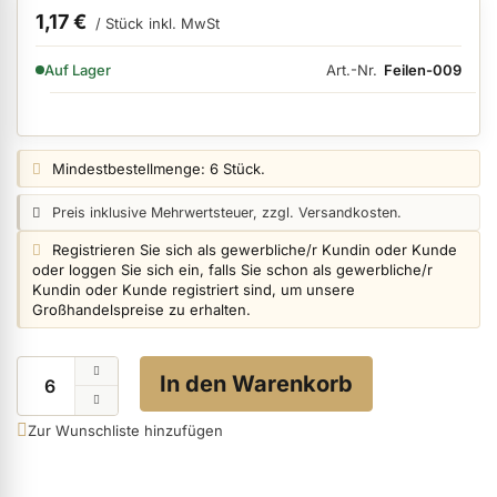
1,17 €
/ Stück
inkl. MwSt
VERFÜGBARKEIT:
Art.-Nr.
Feilen-009
Auf Lager
ermenü Nagelfeilen, Werkzeuge, Tips & Zubehör anzeigen
ermenü Hygiene anzeigen
Preisangabe:
Mindestbestellmenge: 6 Stück.
Preisangabe:
Preis inklusive Mehrwertsteuer, zzgl. Versandkosten.
ermenü Skintrix anzeigen
Login info:
Registrieren Sie sich als gewerbliche/r Kundin oder Kunde
oder loggen Sie sich ein, falls Sie schon als gewerbliche/r
Kundin oder Kunde registriert sind, um unsere
Großhandelspreise zu erhalten.
ermenü Hand- & Körperpflege anzeigen
Menge
In den Warenkorb
ermenü Füße & Zehenringe anzeigen
Zur Wunschliste hinzufügen
ermenü Beauty Accessoires anzeigen