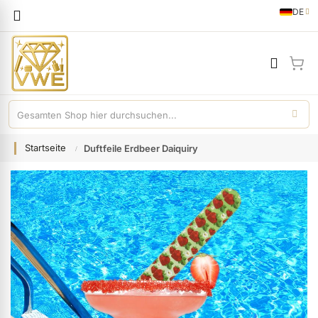
Sprache
DE
German
Mei
Startseite
Duftfeile Erdbeer Daiquiry
Zum
Ende
der
Bildgalerie
springen