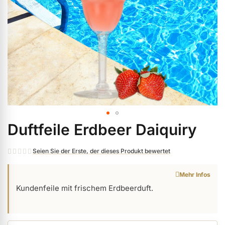
ermenü Weihnachtsmarkt anzeigen
ermenü Gel anzeigen
ermenü Farbgele anzeigen
ermenü Gel Polish anzeigen
Duftfeile Erdbeer Daiquiry
Zum
Anfang
der
Seien Sie der Erste, der dieses Produkt bewertet
ermenü Acryl anzeigen
Bildgalerie
Mehr Infos
springen
ermenü Nagellack & Flüssigkeiten anzeigen
Kundenfeile mit frischem Erdbeerduft.
ermenü NailArt anzeigen