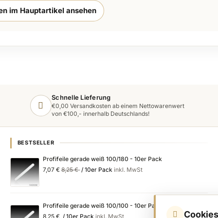
ten im Hauptartikel ansehen
Schnelle Lieferung
€0,00 Versandkosten ab einem Nettowarenwert
von €100,- innerhalb Deutschlands!
BESTSELLER
Profifeile gerade weiß 100/180 - 10er Pack
Special
Regular
7,07 €
8,25 €
/ 10er Pack
inkl. MwSt
Price
Price
Profifeile gerade weiß 100/100 - 10er Pack
Cookies
8,25 €
/ 10er Pack
inkl. MwSt