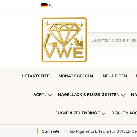
DE
Sprache
German
STARTSEITE
MONATS SPECIAL
NEUHEITEN
ACRYL
NAGELLACK & FLÜSSIGKEITEN
NA
Untermenü Acryl anzeigen
Unterm
FÜSSE & ZEHENRINGE
BEAUTY AC
Untermenü Füße
Startseite
Flux Pigments Effects für UV/LED Gel