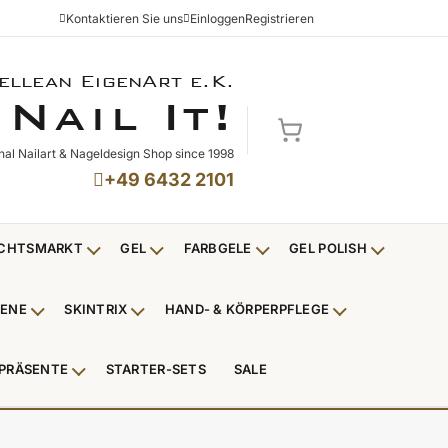
Kontaktieren Sie uns
Einloggen
Registrieren
ellean EigenArt e.K.
NAIL IT!
N
I
!
AIL
T
Mein Warenkorb
nal Nailart & Nageldesign Shop since 1998
+49 6432 2101
CHTSMARKT
GEL
FARBGELE
GEL POLISH
Untermenü Weihnachtsmarkt anzeigen
Untermenü Gel anzeigen
Untermenü Farbgele anzei
Untermenü
IENE
SKINTRIX
HAND- & KÖRPERPFLEGE
ü Nagelfeilen, Werkzeuge, Tips & Zubehör anzeigen
Untermenü Hygiene anzeigen
Untermenü Skintrix anzeigen
Untermenü Hand
PRÄSENTE
STARTER-SETS
SALE
erpackungen & Verkaufshilfen anzeigen
Untermenü Kundenpräsente anzeigen