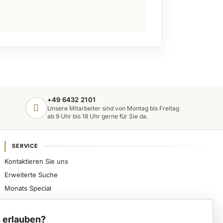
+49 6432 2101
Unsere Mitarbeiter sind von Montag bis Freitag
ab 9 Uhr bis 18 Uhr gerne für Sie da.
SERVICE
Kontaktieren Sie uns
Erweiterte Suche
Monats Special
Sicher bezahlen, schnell beliefert werden und
spezialisierte Nageldesign-Produkte direkt von VWE
 erlauben?
erhalten.