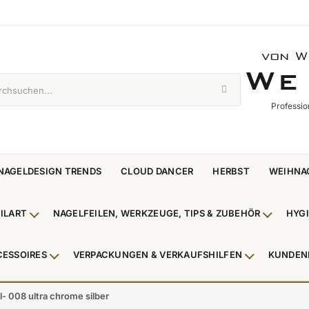
von W
WE 
W
E
Professio
NAGELDESIGN TRENDS
CLOUD DANCER
HERBST
WEIHNA
ILART
NAGELFEILEN, WERKZEUGE, TIPS & ZUBEHÖR
HYG
enü Nagellack & Flüssigkeiten anzeigen
Untermenü NailArt anzeigen
Untermen
CESSOIRES
VERPACKUNGEN & VERKAUFSHILFEN
KUNDEN
 & Zehenringe anzeigen
Untermenü Beauty Accessoires anzeigen
Untermenü V
- 008 ultra chrome silber