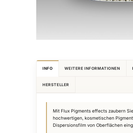
Zum
Anfang
der
Bildgalerie
INFO
WEITERE INFORMATIONEN
springen
HERSTELLER
Mit Flux Pigments effects zaubern Si
hochwertigen, kosmetischen Pigmente
Dispersionsfilm von Oberflächen einge