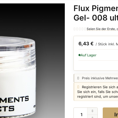
Flux Pigmen
Gel- 008 ul
Seien Sie der Erste,
6,43 €
/ Stück
inkl.
VERFÜGBARKEIT:
Auf Lager
Preisangabe:
Preis inklusive Mehrwer
Login info:
Registrieren Sie sich 
Sie sich ein, falls Sie 
registriert sind, um uns
Menge
I