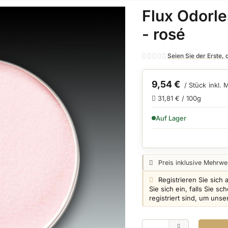
Flux Odorle
- rosé
Seien Sie der Erste,
9,54 €
/ Stück
inkl. 
31,81 € / 100g
VERFÜGBARKEIT:
Auf Lager
Preisangabe:
Preis inklusive Mehrwer
Login info:
Registrieren Sie sich 
Sie sich ein, falls Sie 
registriert sind, um uns
Menge