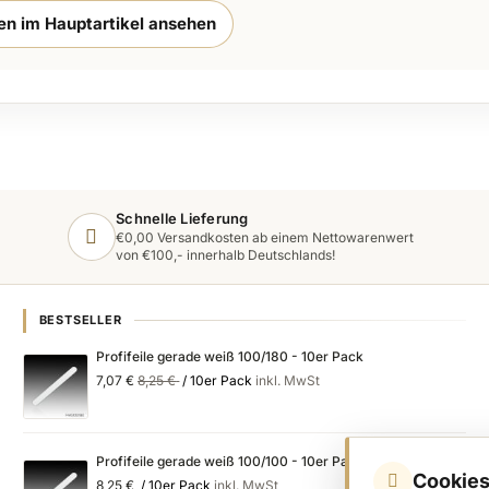
ten im Hauptartikel ansehen
Schnelle Lieferung
€0,00 Versandkosten ab einem Nettowarenwert
von €100,- innerhalb Deutschlands!
BESTSELLER
Profifeile gerade weiß 100/180 - 10er Pack
Special
Regular
7,07 €
8,25 €
/ 10er Pack
inkl. MwSt
Price
Price
Profifeile gerade weiß 100/100 - 10er Pack
Cookies
8,25 €
/ 10er Pack
inkl. MwSt