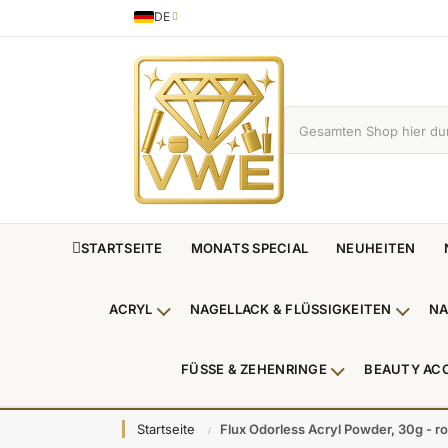
DE
Sprache
German
STARTSEITE
MONATS SPECIAL
NEUHEITEN
ACRYL
NAGELLACK & FLÜSSIGKEITEN
NA
Untermenü Acryl anzeigen
Unterm
FÜSSE & ZEHENRINGE
BEAUTY AC
Untermenü Füße
Startseite
Flux Odorless Acryl Powder, 30g - r