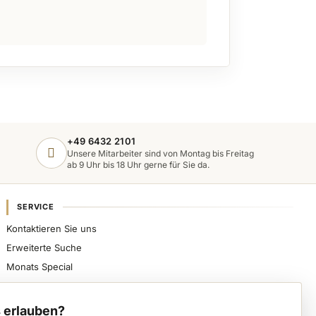
+49 6432 2101
Unsere Mitarbeiter sind von Montag bis Freitag
ab 9 Uhr bis 18 Uhr gerne für Sie da.
SERVICE
Kontaktieren Sie uns
Erweiterte Suche
Monats Special
Sicher bezahlen, schnell beliefert werden und
spezialisierte Nageldesign-Produkte direkt von VWE
 erlauben?
erhalten.