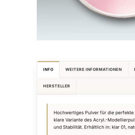
Zum
Anfang
der
Bildgalerie
INFO
WEITERE INFORMATIONEN
springen
HERSTELLER
Hochwertiges Pulver für die perfekte
klare Variante des Acryl.-Modellierpu
und Stabilität. Erhältlich in: klar 01, n