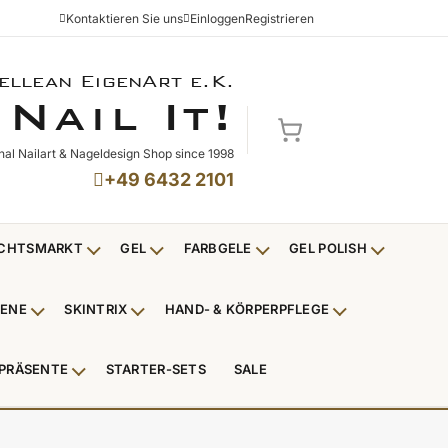
Kontaktieren Sie uns
Einloggen
Registrieren
ellean EigenArt e.K.
NAIL IT!
N
I
!
AIL
T
Mein Warenkorb
nal Nailart & Nageldesign Shop since 1998
+49 6432 2101
CHTSMARKT
GEL
FARBGELE
GEL POLISH
Untermenü Weihnachtsmarkt anzeigen
Untermenü Gel anzeigen
Untermenü Farbgele anzei
Untermenü
IENE
SKINTRIX
HAND- & KÖRPERPFLEGE
ü Nagelfeilen, Werkzeuge, Tips & Zubehör anzeigen
Untermenü Hygiene anzeigen
Untermenü Skintrix anzeigen
Untermenü Hand
PRÄSENTE
STARTER-SETS
SALE
erpackungen & Verkaufshilfen anzeigen
Untermenü Kundenpräsente anzeigen