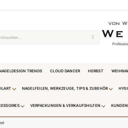
von W
WE 
W
E
Professio
NAGELDESIGN TRENDS
CLOUD DANCER
HERBST
WEIHNA
ILART
NAGELFEILEN, WERKZEUGE, TIPS & ZUBEHÖR
HYG
enü Nagellack & Flüssigkeiten anzeigen
Untermenü NailArt anzeigen
Untermen
CESSOIRES
VERPACKUNGEN & VERKAUFSHILFEN
KUNDEN
 & Zehenringe anzeigen
Untermenü Beauty Accessoires anzeigen
Untermenü V
osé