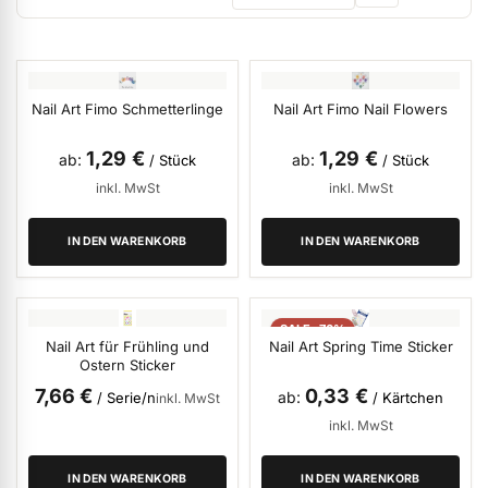
ermenü Weihnachtsmarkt anzeigen
Nail Art Fimo Schmetterlinge
Nail Art Fimo Nail Flowers
ermenü Gel anzeigen
1,29 €
1,29 €
ab
ab
/ Stück
/ Stück
ermenü Farbgele anzeigen
inkl. MwSt
inkl. MwSt
IN DEN WARENKORB
IN DEN WARENKORB
ermenü Gel Polish anzeigen
SALE -76%
ermenü Acryl anzeigen
Nail Art für Frühling und
Nail Art Spring Time Sticker
Ostern Sticker
7,66 €
0,33 €
ab
/ Serie/n
/ Kärtchen
inkl. MwSt
ermenü Nagellack & Flüssigkeiten anzeigen
inkl. MwSt
ermenü NailArt anzeigen
IN DEN WARENKORB
IN DEN WARENKORB