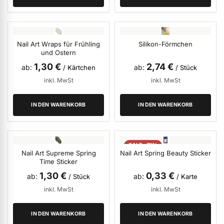
ermenü Nagelfeilen, Werkzeuge, Tips & Zubehör anzeigen
Nail Art Wraps für Frühling
Silikon-Förmchen
und Ostern
1,30 €
2,74 €
ab
ab
/ Kärtchen
/ Stück
ermenü Hygiene anzeigen
inkl. MwSt
inkl. MwSt
IN DEN WARENKORB
IN DEN WARENKORB
ermenü Skintrix anzeigen
ermenü Hand- & Körperpflege anzeigen
SALE -71%
Nail Art Supreme Spring
Nail Art Spring Beauty Sticker
Time Sticker
ermenü Füße & Zehenringe anzeigen
1,30 €
0,33 €
ab
ab
/ Stück
/ Karte
inkl. MwSt
inkl. MwSt
ermenü Beauty Accessoires anzeigen
IN DEN WARENKORB
IN DEN WARENKORB