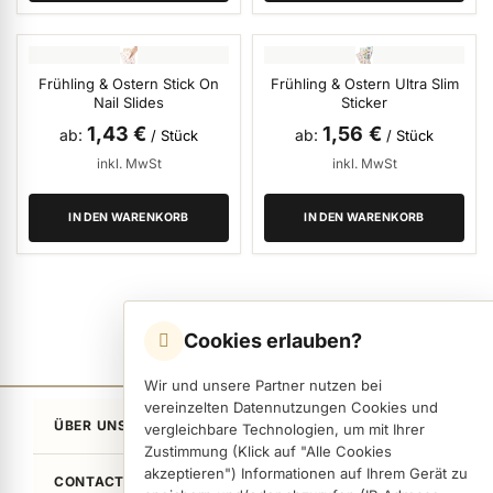
ermenü Verpackungen & Verkaufshilfen anzeigen
Frühling & Ostern Stick On
Frühling & Ostern Ultra Slim
Nail Slides
Sticker
ermenü Kundenpräsente anzeigen
1,43 €
1,56 €
ab
ab
/ Stück
/ Stück
inkl. MwSt
inkl. MwSt
IN DEN WARENKORB
IN DEN WARENKORB
Cookies erlauben?
Wir und unsere Partner nutzen bei
vereinzelten Datennutzungen Cookies und
ÜBER UNS
vergleichbare Technologien, um mit Ihrer
Zustimmung (Klick auf "Alle Cookies
akzeptieren") Informationen auf Ihrem Gerät zu
CONTACT