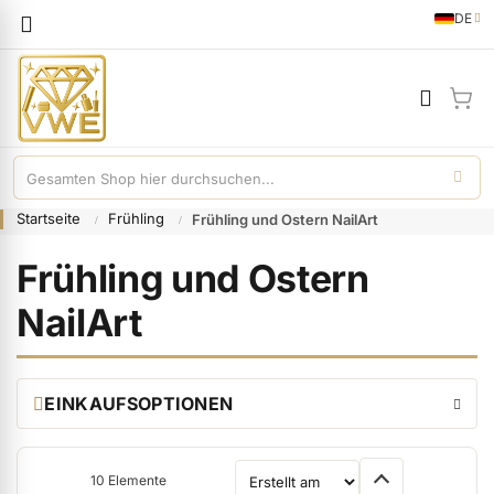
Sprache
DE
German
Mei
Startseite
Frühling
Frühling und Ostern NailArt
Frühling und Ostern
NailArt
EINKAUFSOPTIONEN
10
Elemente
Sortieren nach