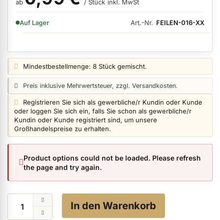
ab
/ Stück
inkl. MwSt
VERFÜGBARKEIT:
Art.-Nr.
FEILEN-016-XX
Auf Lager
ermenü Nagelfeilen, Werkzeuge, Tips & Zubehör anzeigen
Preisangabe:
Mindestbestellmenge: 8 Stück gemischt.
ermenü Hygiene anzeigen
Preisangabe:
Preis inklusive Mehrwertsteuer, zzgl. Versandkosten.
Login info:
Registrieren Sie sich als gewerbliche/r Kundin oder Kunde
ermenü Skintrix anzeigen
oder loggen Sie sich ein, falls Sie schon als gewerbliche/r
Kundin oder Kunde registriert sind, um unsere
Großhandelspreise zu erhalten.
ermenü Hand- & Körperpflege anzeigen
Product options could not be loaded. Please refresh
the page and try again.
ermenü Füße & Zehenringe anzeigen
Menge
ermenü Beauty Accessoires anzeigen
In den Warenkorb