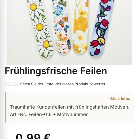
ermenü Weihnachtsmarkt anzeigen
ermenü Gel anzeigen
ermenü Farbgele anzeigen
Frühlingsfrische Feilen
Zum
ermenü Gel Polish anzeigen
Anfang
der
Seien Sie der Erste, der dieses Produkt bewertet
Bildgalerie
ermenü Acryl anzeigen
Mehr Infos
springen
Traumhafte Kundenfeilen mit frühlingshaften Motiven.
Art.-Nr.: Feilen-016 + Motivnummer
ermenü Nagellack & Flüssigkeiten anzeigen
0,99 €
ermenü NailArt anzeigen