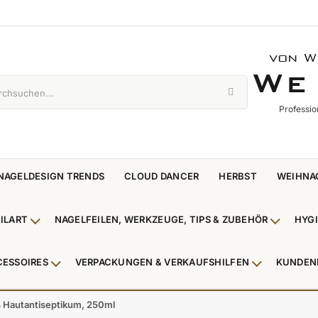
von W
WE 
W
E
Professio
NAGELDESIGN TRENDS
CLOUD DANCER
HERBST
WEIHNA
ILART
NAGELFEILEN, WERKZEUGE, TIPS & ZUBEHÖR
HYG
enü Nagellack & Flüssigkeiten anzeigen
Untermenü NailArt anzeigen
Untermen
CESSOIRES
VERPACKUNGEN & VERKAUFSHILFEN
KUNDEN
 & Zehenringe anzeigen
Untermenü Beauty Accessoires anzeigen
Untermenü V
s Hautantiseptikum, 250ml