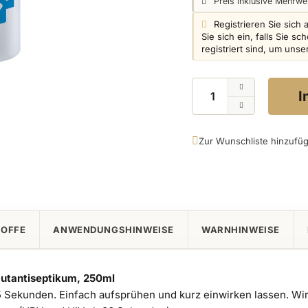
Preisangabe:
Preis inklusive Mehrwer
Login info:
Registrieren Sie sich 
Sie sich ein, falls Sie 
registriert sind, um uns
Menge
I
Zur Wunschliste hinzufü
TOFFE
ANWENDUNGSHINWEISE
WARNHINWEISE
autantiseptikum, 250ml
 Sekunden. Einfach aufsprühen und kurz einwirken lassen. Wir