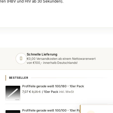
 Viren (HBV und HIV ab 30 Sekunden).
Schnelle Lieferung
€0,00 Versandkosten ab einem Nettowarenwert
von €100,- innerhalb Deutschlands!
BESTSELLER
Profifeile gerade weiß 100/180 - 10er Pack
Special
Regular
7,07 €
8,25 €
/ 10er Pack
inkl. MwSt
Price
Price
Profifeile gerade weiß 100/100 - 10er Pack