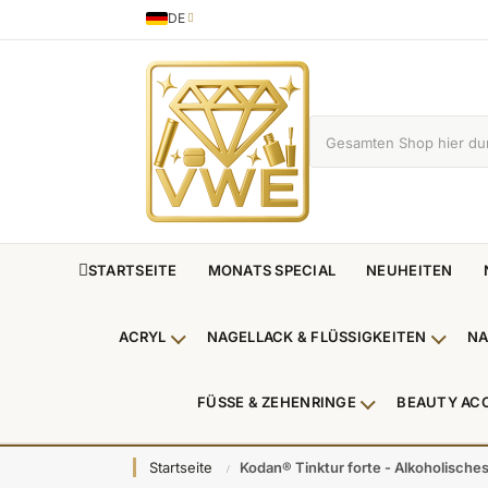
DE
Sprache
German
STARTSEITE
MONATS SPECIAL
NEUHEITEN
ACRYL
NAGELLACK & FLÜSSIGKEITEN
NA
Untermenü Acryl anzeigen
Unterm
FÜSSE & ZEHENRINGE
BEAUTY AC
Untermenü Füße
Startseite
Kodan® Tinktur forte - Alkoholische