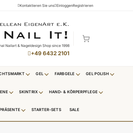
Kontaktieren Sie uns
Einloggen
Registrieren
ellean EigenArt e.K.
NAIL IT!
N
I
!
AIL
T
Mein Warenkorb
nal Nailart & Nageldesign Shop since 1998
+49 6432 2101
CHTSMARKT
GEL
FARBGELE
GEL POLISH
Untermenü Weihnachtsmarkt anzeigen
Untermenü Gel anzeigen
Untermenü Farbgele anzei
Untermenü
IENE
SKINTRIX
HAND- & KÖRPERPFLEGE
ü Nagelfeilen, Werkzeuge, Tips & Zubehör anzeigen
Untermenü Hygiene anzeigen
Untermenü Skintrix anzeigen
Untermenü Hand
PRÄSENTE
STARTER-SETS
SALE
erpackungen & Verkaufshilfen anzeigen
Untermenü Kundenpräsente anzeigen