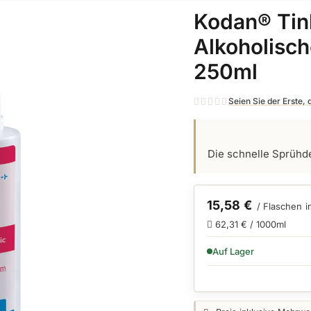
Kodan® Tink
Alkoholisch
250ml
Seien Sie der Erste,
Die schnelle Sprühde
15,58 €
/ Flaschen
i
62,31 € / 1000ml
VERFÜGBARKEIT:
Auf Lager