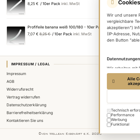
Cookies
8,25 €
/ 10er Pack
inkl. MwSt
Wir und unsere 
vergleichbare Te
Profifeile banana weiß 100/180 - 10er Pack
akzeptieren") In
Special
Regular
(IP-Adresse, Nut
7,07 €
8,25 €
/ 10er Pack
inkl. MwSt
Price
Price
den Button "able
Datennutzungen
IMPRESSUM / LEGAL
Wir arbeiten mit
Impressum
(Trackingdaten) 
Alle C
Dritter verarbei
AGB
akzep
Trackingdaten, s
Widerrufsrecht
einer Einwilligu
Vertrag widerrufen
den in dem Butto
Datenschutzerklärung
es sich um die f
Technisch erfor
Cookie categorie
Ireland Limited, 
Barrierefreiheitserklärung
Performance
Informationen zu
Werbung
Kontaktieren Sie uns
unserer
Funktional
Datensc
©von Wellean EigenArt e.K. 2026