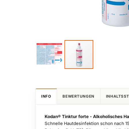
Zum
Anfang
der
Bildgalerie
INFO
BEWERTUNGEN
INHALTSS
springen
Kodan® Tinktur forte - Alkoholisches H
Schnelle Hautdesinfektion schon nach 15