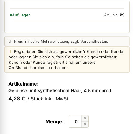
Art.-Nr.
PS
Auf Lager
ermenü Nagelfeilen, Werkzeuge, Tips & Zubehör anzeigen
Preisangabe:
Preis inklusive Mehrwertsteuer, zzgl. Versandkosten.
ermenü Hygiene anzeigen
Login info:
Registrieren Sie sich als gewerbliche/r Kundin oder Kunde
oder loggen Sie sich ein, falls Sie schon als gewerbliche/r
Kundin oder Kunde registriert sind, um unsere
ermenü Skintrix anzeigen
Großhandelspreise zu erhalten.
Artikel
für
ermenü Hand- & Körperpflege anzeigen
Gelpinsel mit synthetischem Haar, 4,5 mm breit
gruppiertes
Produkt
4,28 €
/ Stück
inkl. MwSt
ermenü Füße & Zehenringe anzeigen
ermenü Beauty Accessoires anzeigen