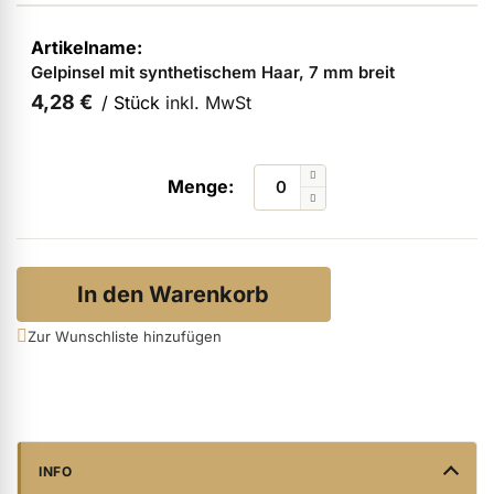
ermenü Verpackungen & Verkaufshilfen anzeigen
Gelpinsel mit synthetischem Haar, 7 mm breit
4,28 €
/ Stück
inkl. MwSt
ermenü Kundenpräsente anzeigen
In den Warenkorb
Zur Wunschliste hinzufügen
INFO