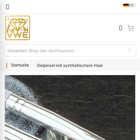
Sprache
DE
German
Mei
Startseite
Gelpinsel mit synthetischem Haar
Zum
Ende
der
Bildgalerie
springen