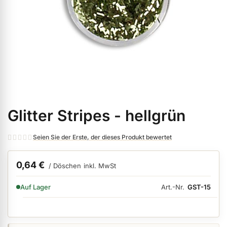
ermenü Weihnachtsmarkt anzeigen
ermenü Gel anzeigen
ermenü Farbgele anzeigen
Glitter Stripes - hellgrün
Zum
ermenü Gel Polish anzeigen
Anfang
der
Seien Sie der Erste, der dieses Produkt bewertet
Bildgalerie
ermenü Acryl anzeigen
springen
0,64 €
/ Döschen
inkl. MwSt
VERFÜGBARKEIT:
Art.-Nr.
GST-15
Auf Lager
ermenü Nagellack & Flüssigkeiten anzeigen
ermenü NailArt anzeigen