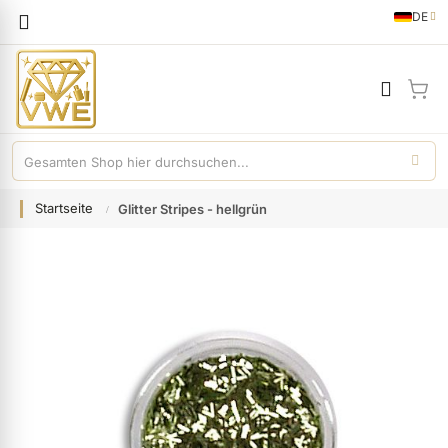
Sprache
DE
German
Mei
Startseite
Glitter Stripes - hellgrün
Zum
Ende
der
Bildgalerie
springen