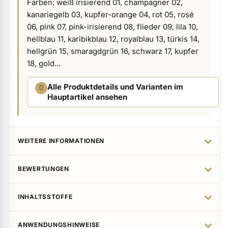
Farben: weiß irisierend 01, champagner 02,
kanariegelb 03, kupfer-orange 04, rot 05, rosé
ermenü Verpackungen & Verkaufshilfen anzeigen
06, pink 07, pink-irisierend 08, flieder 09, lila 10,
hellblau 11, karibikblau 12, royalblau 13, türkis 14,
ermenü Kundenpräsente anzeigen
hellgrün 15, smaragdgrün 16, schwarz 17, kupfer
18, gold...
Alle Produktdetails und Varianten im
Hauptartikel ansehen
WEITERE INFORMATIONEN
BEWERTUNGEN
INHALTSSTOFFE
ANWENDUNGSHINWEISE