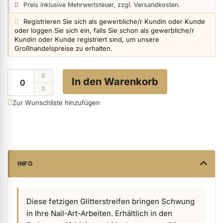
Preisangabe:
Preis inklusive Mehrwertsteuer, zzgl. Versandkosten.
Login info:
Registrieren Sie sich als gewerbliche/r Kundin oder Kunde
oder loggen Sie sich ein, falls Sie schon als gewerbliche/r
ermenü Nagelfeilen, Werkzeuge, Tips & Zubehör anzeigen
Kundin oder Kunde registriert sind, um unsere
Großhandelspreise zu erhalten.
ermenü Hygiene anzeigen
Menge
In den Warenkorb
Zur Wunschliste hinzufügen
ermenü Skintrix anzeigen
ermenü Hand- & Körperpflege anzeigen
INFO
ermenü Füße & Zehenringe anzeigen
Diese fetzigen Glitterstreifen bringen Schwung
ermenü Beauty Accessoires anzeigen
in Ihre Nail-Art-Arbeiten. Erhältlich in den