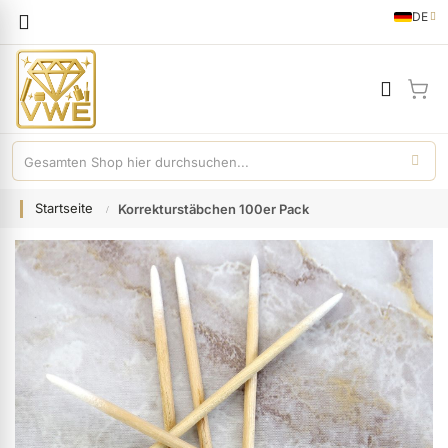
Sprache
DE
German
Mei
Startseite
Korrekturstäbchen 100er Pack
Zum
Ende
der
Bildgalerie
springen