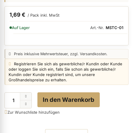
1,69 €
/ Pack
inkl. MwSt
ermenü Nagelfeilen, Werkzeuge, Tips & Zubehör anzeigen
VERFÜGBARKEIT:
Art.-Nr.
MSTC-01
Auf Lager
ermenü Hygiene anzeigen
Preisangabe:
Preis inklusive Mehrwertsteuer, zzgl. Versandkosten.
ermenü Skintrix anzeigen
Login info:
Registrieren Sie sich als gewerbliche/r Kundin oder Kunde
oder loggen Sie sich ein, falls Sie schon als gewerbliche/r
Kundin oder Kunde registriert sind, um unsere
Großhandelspreise zu erhalten.
ermenü Hand- & Körperpflege anzeigen
Menge
In den Warenkorb
ermenü Füße & Zehenringe anzeigen
Zur Wunschliste hinzufügen
ermenü Beauty Accessoires anzeigen