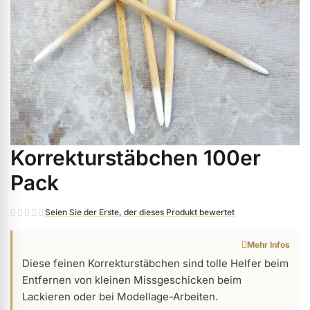
ermenü Weihnachtsmarkt anzeigen
ermenü Gel anzeigen
ermenü Farbgele anzeigen
Korrekturstäbchen 100er
Zum
ermenü Gel Polish anzeigen
Anfang
Pack
der
Bildgalerie
ermenü Acryl anzeigen
Seien Sie der Erste, der dieses Produkt bewertet
springen
Mehr Infos
ermenü Nagellack & Flüssigkeiten anzeigen
Diese feinen Korrekturstäbchen sind tolle Helfer beim
Entfernen von kleinen Missgeschicken beim
Lackieren oder bei Modellage-Arbeiten.
ermenü NailArt anzeigen