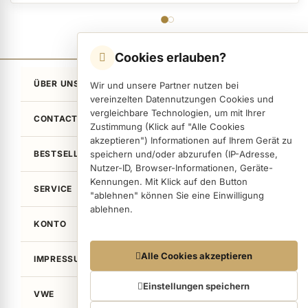
Cookies erlauben?
ÜBER UNS
Wir und unsere Partner nutzen bei
vereinzelten Datennutzungen Cookies und
vergleichbare Technologien, um mit Ihrer
CONTACT
Zustimmung (Klick auf "Alle Cookies
akzeptieren") Informationen auf Ihrem Gerät zu
BESTSELLER
speichern und/oder abzurufen (IP-Adresse,
Nutzer-ID, Browser-Informationen, Geräte-
Kennungen. Mit Klick auf den Button
SERVICE
"ablehnen" können Sie eine Einwilligung
ablehnen.
KONTO
Datennutzungen
Alle Cookies akzeptieren
IMPRESSUM / LEGAL
Wir arbeiten mit Partnern zusammen, die von
Ihrem Endgerät abgerufene Daten
Einstellungen speichern
VWE
(Trackingdaten) auch zu eigenen Zwecken