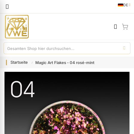
Sprache
DE
German
Mei
Startseite
Magic Art Flakes - 04 rosé-mint
Zum
Ende
der
Bildgalerie
springen