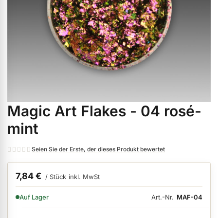
ermenü Weihnachtsmarkt anzeigen
ermenü Gel anzeigen
ermenü Farbgele anzeigen
Magic Art Flakes - 04 rosé-
Zum
ermenü Gel Polish anzeigen
Anfang
mint
der
Bildgalerie
ermenü Acryl anzeigen
Seien Sie der Erste, der dieses Produkt bewertet
springen
7,84 €
/ Stück
inkl. MwSt
ermenü Nagellack & Flüssigkeiten anzeigen
VERFÜGBARKEIT:
Art.-Nr.
MAF-04
Auf Lager
ermenü NailArt anzeigen