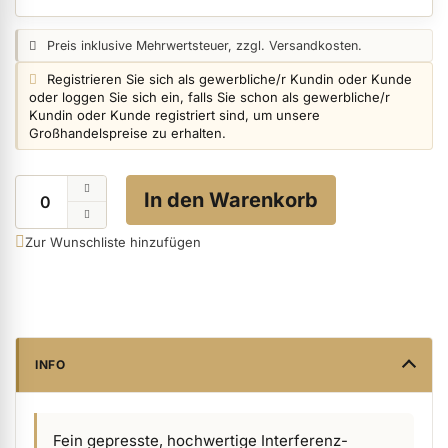
Preisangabe:
Preis inklusive Mehrwertsteuer, zzgl. Versandkosten.
ermenü Nagelfeilen, Werkzeuge, Tips & Zubehör anzeigen
Login info:
Registrieren Sie sich als gewerbliche/r Kundin oder Kunde
oder loggen Sie sich ein, falls Sie schon als gewerbliche/r
Kundin oder Kunde registriert sind, um unsere
Großhandelspreise zu erhalten.
ermenü Hygiene anzeigen
Menge
In den Warenkorb
ermenü Skintrix anzeigen
Zur Wunschliste hinzufügen
ermenü Hand- & Körperpflege anzeigen
ermenü Füße & Zehenringe anzeigen
INFO
ermenü Beauty Accessoires anzeigen
Fein gepresste, hochwertige Interferenz-