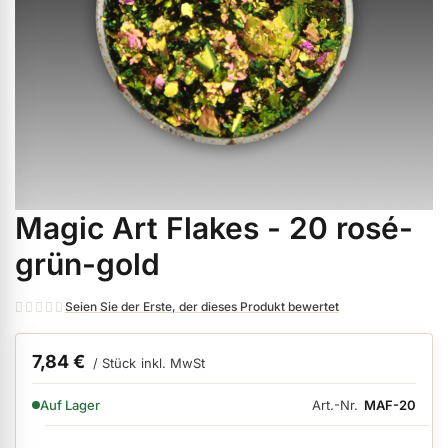
ermenü Weihnachtsmarkt anzeigen
ermenü Gel anzeigen
ermenü Farbgele anzeigen
Magic Art Flakes - 20 rosé-
Zum
ermenü Gel Polish anzeigen
Anfang
grün-gold
der
Bildgalerie
ermenü Acryl anzeigen
Seien Sie der Erste, der dieses Produkt bewertet
springen
7,84 €
/ Stück
inkl. MwSt
ermenü Nagellack & Flüssigkeiten anzeigen
VERFÜGBARKEIT:
Art.-Nr.
MAF-20
Auf Lager
ermenü NailArt anzeigen