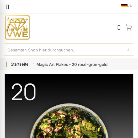
Sprache
DE
German
Mei
Startseite
Magic Art Flakes - 20 rosé-grün-gold
Zum
Ende
der
Bildgalerie
springen