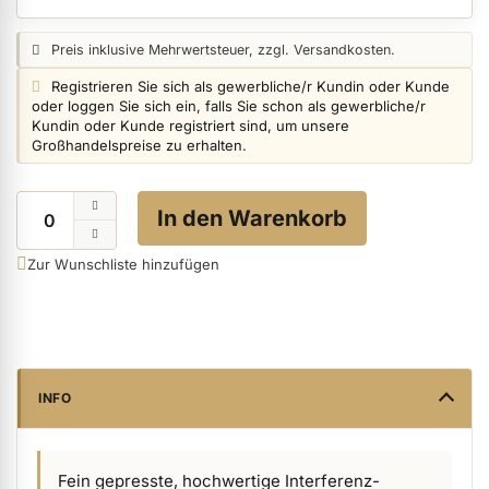
Preisangabe:
Preis inklusive Mehrwertsteuer, zzgl. Versandkosten.
ermenü Nagelfeilen, Werkzeuge, Tips & Zubehör anzeigen
Login info:
Registrieren Sie sich als gewerbliche/r Kundin oder Kunde
oder loggen Sie sich ein, falls Sie schon als gewerbliche/r
Kundin oder Kunde registriert sind, um unsere
Großhandelspreise zu erhalten.
ermenü Hygiene anzeigen
Menge
In den Warenkorb
ermenü Skintrix anzeigen
Zur Wunschliste hinzufügen
ermenü Hand- & Körperpflege anzeigen
ermenü Füße & Zehenringe anzeigen
INFO
ermenü Beauty Accessoires anzeigen
Fein gepresste, hochwertige Interferenz-