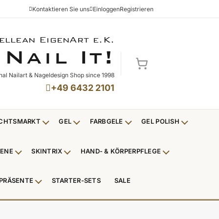
Kontaktieren Sie uns
Einloggen
Registrieren
ellean EigenArt e.K.
NAIL IT!
N
I
!
AIL
T
Mein Warenkorb
nal Nailart & Nageldesign Shop since 1998
+49 6432 2101
CHTSMARKT
GEL
FARBGELE
GEL POLISH
Untermenü Weihnachtsmarkt anzeigen
Untermenü Gel anzeigen
Untermenü Farbgele anzei
Untermenü
IENE
SKINTRIX
HAND- & KÖRPERPFLEGE
ü Nagelfeilen, Werkzeuge, Tips & Zubehör anzeigen
Untermenü Hygiene anzeigen
Untermenü Skintrix anzeigen
Untermenü Hand
PRÄSENTE
STARTER-SETS
SALE
erpackungen & Verkaufshilfen anzeigen
Untermenü Kundenpräsente anzeigen