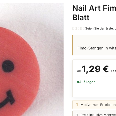
Nail Art Fi
Blatt
Seien Sie der Erste,
Fimo-Stangen in witz
1,29 €
ab
/ S
VERFÜGBARKEIT:
Auf Lager
Preisangabe:
Motive zum Erreichen d
Preisangabe:
Preis inklusive Mehrwer