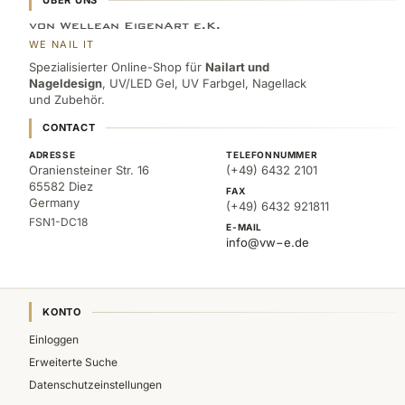
ÜBER UNS
von Wellean EigenArt e.K.
WE NAIL IT
Spezialisierter Online-Shop für
Nailart und
Nageldesign
, UV/LED Gel, UV Farbgel, Nagellack
und Zubehör.
CONTACT
ADRESSE
TELEFONNUMMER
Oraniensteiner Str. 16
(+49) 6432 2101
65582 Diez
FAX
Germany
(+49) 6432 921811
FSN1-DC18
E-MAIL
info@vw−e.de
KONTO
Einloggen
Erweiterte Suche
Datenschutzeinstellungen