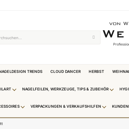
von W
WE 
W
E
Professio
NAGELDESIGN TRENDS
CLOUD DANCER
HERBST
WEIHNA
ILART
NAGELFEILEN, WERKZEUGE, TIPS & ZUBEHÖR
HYG
enü Nagellack & Flüssigkeiten anzeigen
Untermenü NailArt anzeigen
Untermen
CESSOIRES
VERPACKUNGEN & VERKAUFSHILFEN
KUNDEN
 & Zehenringe anzeigen
Untermenü Beauty Accessoires anzeigen
Untermenü V
tt