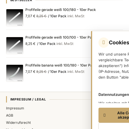
BESTSELLER
Profifeile gerade weiß 100/180 - 10er Pack
Special
Regular
7,07 €
8,25 €
/ 10er Pack
inkl. MwSt
Price
Price
Profifeile gerade weiß 100/100 - 10er Pack
Cookies
8,25 €
/ 10er Pack
inkl. MwSt
Wir und unsere 
vergleichbare Te
Profifeile banana weiß 100/180 - 10er Pack
akzeptieren") In
Special
Regular
(IP-Adresse, Nut
7,07 €
8,25 €
/ 10er Pack
inkl. MwSt
Price
Price
den Button "able
Datennutzungen
IMPRESSUM / LEGAL
Wir arbeiten mit
Impressum
(Trackingdaten) 
Alle C
Dritter verarbei
AGB
akzep
Trackingdaten, s
Widerrufsrecht
einer Einwilligu