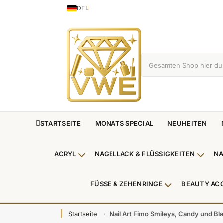
DE
Sprache
German
STARTSEITE
MONATS SPECIAL
NEUHEITEN
ACRYL
NAGELLACK & FLÜSSIGKEITEN
NA
Untermenü Acryl anzeigen
Unterm
FÜSSE & ZEHENRINGE
BEAUTY AC
Untermenü Füße
Startseite
Nail Art Fimo Smileys, Candy und Bla