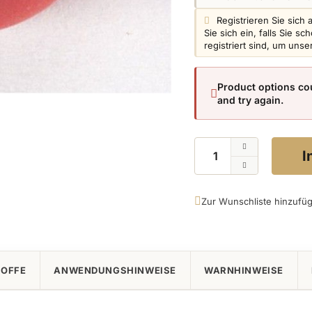
Login info:
Registrieren Sie sich 
Sie sich ein, falls Sie 
registriert sind, um uns
Product options cou
and try again.
Menge
I
Zur Wunschliste hinzufü
TOFFE
ANWENDUNGSHINWEISE
WARNHINWEISE