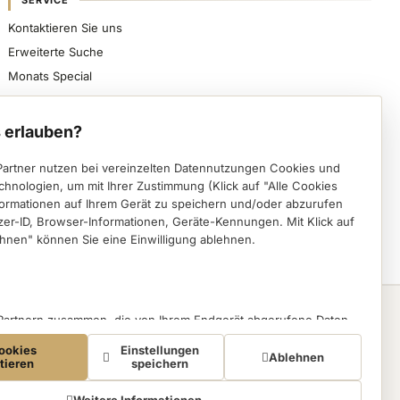
SERVICE
Kontaktieren Sie uns
Erweiterte Suche
Monats Special
Sicher bezahlen, schnell beliefert werden und
spezialisierte Nageldesign-Produkte direkt von VWE
 erlauben?
erhalten.
Partner nutzen bei vereinzelten Datennutzungen Cookies und
Instagram (öffnet in einem neuen Tab)
Facebook (öffnet in einem neuen Tab)
Pinterest (öffnet in einem neuen Tab)
chnologien, um mit Ihrer Zustimmung (Klick auf "Alle Cookies
formationen auf Ihrem Gerät zu speichern und/oder abzurufen
Deutsch
English
zer-ID, Browser-Informationen, Geräte-Kennungen. Mit Klick auf
hnen" können Sie eine Einwilligung ablehnen.
VWE
 Partnern zusammen, die von Ihrem Endgerät abgerufene Daten
eBay
auch zu eigenen Zwecken (z.B. Profilbildungen) / zu Zwecken
ookies
Einstellungen
ten. Vor diesem Hintergrund erfordert nicht nur die Erhebung der
Ablehnen
Amazon
tieren
speichern
ondern auch deren Weiterverarbeitung durch diese Anbieter
SKINTRIX
ng. Die Trackingdaten werden erst dann erhoben, wenn Sie auf
Weitere Informationen