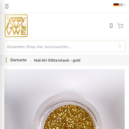
Sprache
DE
German
Mei
Startseite
Nail Art Glitterstaub - gold
Zum
Ende
der
Bildgalerie
springen