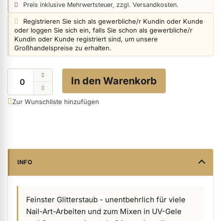
Preisangabe:
Preis inklusive Mehrwertsteuer, zzgl. Versandkosten.
Login info:
Registrieren Sie sich als gewerbliche/r Kundin oder Kunde
oder loggen Sie sich ein, falls Sie schon als gewerbliche/r
ermenü Nagelfeilen, Werkzeuge, Tips & Zubehör anzeigen
Kundin oder Kunde registriert sind, um unsere
Großhandelspreise zu erhalten.
ermenü Hygiene anzeigen
Menge
In den Warenkorb
Zur Wunschliste hinzufügen
ermenü Skintrix anzeigen
ermenü Hand- & Körperpflege anzeigen
INFO
ermenü Füße & Zehenringe anzeigen
Feinster Glitterstaub - unentbehrlich für viele
ermenü Beauty Accessoires anzeigen
Nail-Art-Arbeiten und zum Mixen in UV-Gele