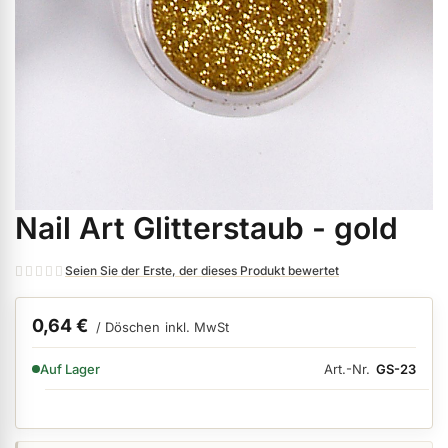
ermenü Weihnachtsmarkt anzeigen
ermenü Gel anzeigen
ermenü Farbgele anzeigen
Nail Art Glitterstaub - gold
Zum
ermenü Gel Polish anzeigen
Anfang
der
Seien Sie der Erste, der dieses Produkt bewertet
Bildgalerie
ermenü Acryl anzeigen
springen
0,64 €
/ Döschen
inkl. MwSt
VERFÜGBARKEIT:
Art.-Nr.
GS-23
Auf Lager
ermenü Nagellack & Flüssigkeiten anzeigen
ermenü NailArt anzeigen