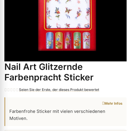
ermenü Weihnachtsmarkt anzeigen
ermenü Gel anzeigen
ermenü Farbgele anzeigen
Nail Art Glitzernde
Zum
ermenü Gel Polish anzeigen
Anfang
Farbenpracht Sticker
der
Bildgalerie
ermenü Acryl anzeigen
Seien Sie der Erste, der dieses Produkt bewertet
springen
Mehr Infos
ermenü Nagellack & Flüssigkeiten anzeigen
Farbenfrohe Sticker mit vielen verschiedenen
Motiven.
ermenü NailArt anzeigen