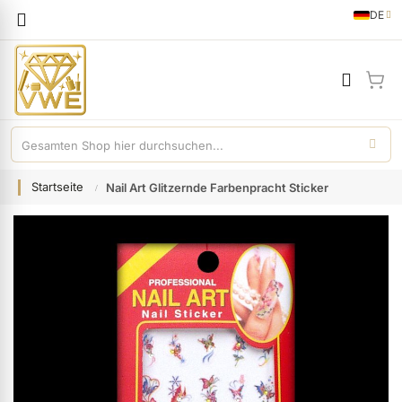
Sprache
DE
German
Mei
Startseite
Nail Art Glitzernde Farbenpracht Sticker
Zum
Ende
der
Bildgalerie
springen