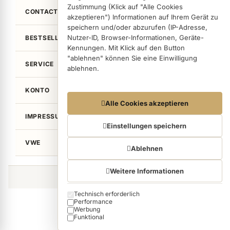
Zustimmung (Klick auf "Alle Cookies
CONTACT
akzeptieren") Informationen auf Ihrem Gerät zu
speichern und/oder abzurufen (IP-Adresse,
Nutzer-ID, Browser-Informationen, Geräte-
BESTSELLER
Kennungen. Mit Klick auf den Button
"ablehnen" können Sie eine Einwilligung
SERVICE
ablehnen.
KONTO
Datennutzungen
Alle Cookies akzeptieren
Wir arbeiten mit Partnern zusammen, die von
IMPRESSUM / LEGAL
Ihrem Endgerät abgerufene Daten
Einstellungen speichern
(Trackingdaten) auch zu eigenen Zwecken
VWE
(z.B. Profilbildungen) / zu Zwecken Dritter
Ablehnen
verarbeiten. Vor diesem Hintergrund erfordert
nicht nur die Erhebung der Trackingdaten,
Weitere Informationen
sondern auch deren Weiterverarbeitung durch
©von Wellean EigenArt e.K. 2026
diese Anbieter einer Einwilligung. Die
Technisch erforderlich
Cookie categories
Trackingdaten werden erst dann erhoben,
Performance
wenn Sie auf den in dem Button "Alle Cookies
Werbung
akzeptieren" klicken. Bei den Partnern handelt
Funktional
es sich um die folgenden Unternehmen: Meta