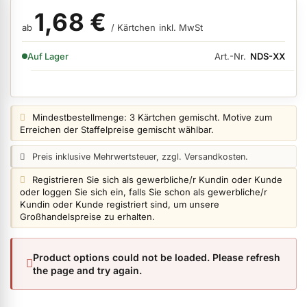
1,68 €
ab
/ Kärtchen
inkl. MwSt
ermenü Nagelfeilen, Werkzeuge, Tips & Zubehör anzeigen
VERFÜGBARKEIT:
Art.-Nr.
NDS-XX
Auf Lager
ermenü Hygiene anzeigen
Preisangabe:
Mindestbestellmenge: 3 Kärtchen gemischt. Motive zum
Erreichen der Staffelpreise gemischt wählbar.
ermenü Skintrix anzeigen
Preisangabe:
Preis inklusive Mehrwertsteuer, zzgl. Versandkosten.
Login info:
Registrieren Sie sich als gewerbliche/r Kundin oder Kunde
oder loggen Sie sich ein, falls Sie schon als gewerbliche/r
ermenü Hand- & Körperpflege anzeigen
Kundin oder Kunde registriert sind, um unsere
Großhandelspreise zu erhalten.
ermenü Füße & Zehenringe anzeigen
Product options could not be loaded. Please refresh
the page and try again.
ermenü Beauty Accessoires anzeigen