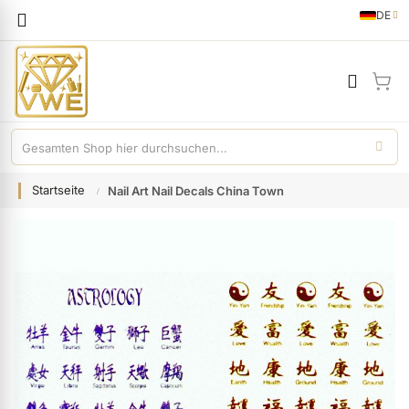
Sprache
DE
German
Mei
Startseite
Nail Art Nail Decals China Town
Zum
Ende
der
Bildgalerie
springen