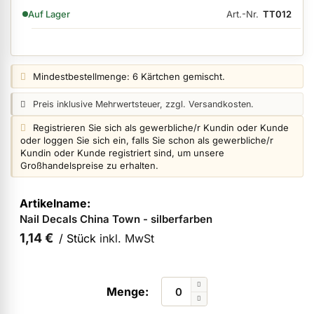
Art.-Nr.
TT012
Auf Lager
ermenü Nagelfeilen, Werkzeuge, Tips & Zubehör anzeigen
Preisangabe:
Mindestbestellmenge: 6 Kärtchen gemischt.
ermenü Hygiene anzeigen
Preisangabe:
Preis inklusive Mehrwertsteuer, zzgl. Versandkosten.
Login info:
Registrieren Sie sich als gewerbliche/r Kundin oder Kunde
oder loggen Sie sich ein, falls Sie schon als gewerbliche/r
ermenü Skintrix anzeigen
Kundin oder Kunde registriert sind, um unsere
Großhandelspreise zu erhalten.
Artikel
ermenü Hand- & Körperpflege anzeigen
für
Nail Decals China Town - silberfarben
gruppiertes
Produkt
1,14 €
/ Stück
inkl. MwSt
ermenü Füße & Zehenringe anzeigen
ermenü Beauty Accessoires anzeigen