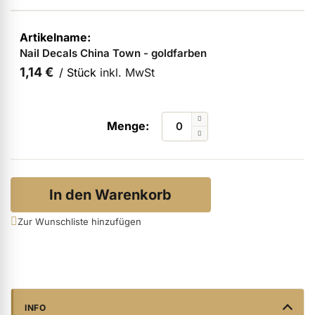
ermenü Verpackungen & Verkaufshilfen anzeigen
Nail Decals China Town - goldfarben
ermenü Kundenpräsente anzeigen
1,14 €
/ Stück
inkl. MwSt
In den Warenkorb
Zur Wunschliste hinzufügen
INFO