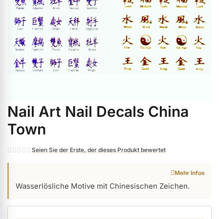
ermenü Weihnachtsmarkt anzeigen
ermenü Gel anzeigen
ermenü Farbgele anzeigen
Nail Art Nail Decals China
Zum
ermenü Gel Polish anzeigen
Anfang
Town
der
Bildgalerie
ermenü Acryl anzeigen
Seien Sie der Erste, der dieses Produkt bewertet
springen
Mehr Infos
ermenü Nagellack & Flüssigkeiten anzeigen
Wasserlösliche Motive mit Chinesischen Zeichen.
ermenü NailArt anzeigen