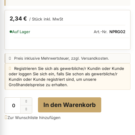
2,34 €
/ Stück
inkl. MwSt
ermenü Nagelfeilen, Werkzeuge, Tips & Zubehör anzeigen
VERFÜGBARKEIT:
Art.-Nr.
NPRG02
Auf Lager
ermenü Hygiene anzeigen
Preisangabe:
Preis inklusive Mehrwertsteuer, zzgl. Versandkosten.
ermenü Skintrix anzeigen
Login info:
Registrieren Sie sich als gewerbliche/r Kundin oder Kunde
oder loggen Sie sich ein, falls Sie schon als gewerbliche/r
Kundin oder Kunde registriert sind, um unsere
ermenü Hand- & Körperpflege anzeigen
Großhandelspreise zu erhalten.
Menge
In den Warenkorb
ermenü Füße & Zehenringe anzeigen
Zur Wunschliste hinzufügen
ermenü Beauty Accessoires anzeigen