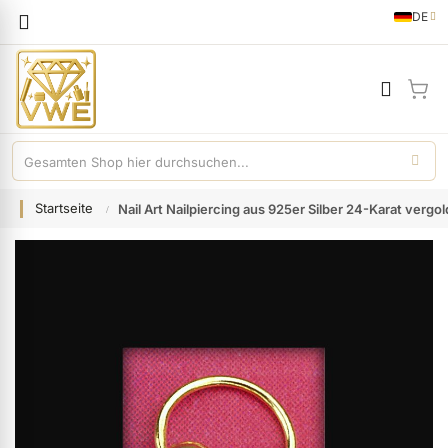
Sprache
DE
German
Mei
Startseite
Nail Art Nailpiercing aus 925er Silber 24-Karat vergol
Zum
Ende
der
Bildgalerie
springen