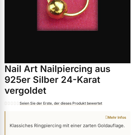
ermenü Weihnachtsmarkt anzeigen
ermenü Gel anzeigen
ermenü Farbgele anzeigen
Nail Art Nailpiercing aus
Zum
ermenü Gel Polish anzeigen
Anfang
925er Silber 24-Karat
der
vergoldet
Bildgalerie
ermenü Acryl anzeigen
springen
Seien Sie der Erste, der dieses Produkt bewertet
ermenü Nagellack & Flüssigkeiten anzeigen
Mehr Infos
Klassiches Ringpiercing mit einer zarten Goldauflage.
ermenü NailArt anzeigen