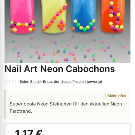
ermenü Weihnachtsmarkt anzeigen
ermenü Gel anzeigen
ermenü Farbgele anzeigen
Nail Art Neon Cabochons
Zum
ermenü Gel Polish anzeigen
Anfang
der
Seien Sie der Erste, der dieses Produkt bewertet
Bildgalerie
ermenü Acryl anzeigen
Mehr Infos
springen
Super coole Neon Steinchen für den aktuellen Neon-
Farbtrend.
ermenü Nagellack & Flüssigkeiten anzeigen
1,17 €
ermenü NailArt anzeigen