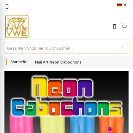
Sprache
DE
German
Mei
Startseite
Nail Art Neon Cabochons
Zum
Ende
der
Bildgalerie
springen