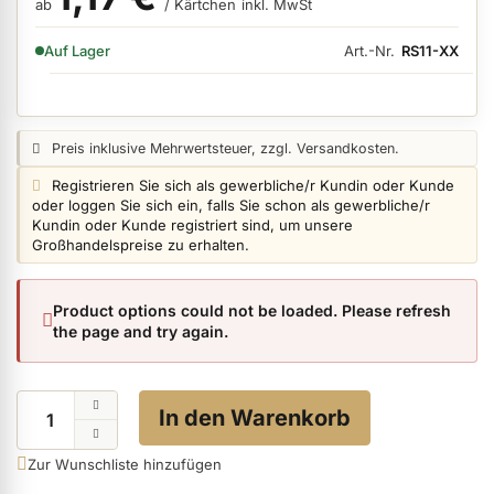
ab
/ Kärtchen
inkl. MwSt
VERFÜGBARKEIT:
Art.-Nr.
RS11-XX
Auf Lager
ermenü Nagelfeilen, Werkzeuge, Tips & Zubehör anzeigen
Preisangabe:
Preis inklusive Mehrwertsteuer, zzgl. Versandkosten.
ermenü Hygiene anzeigen
Login info:
Registrieren Sie sich als gewerbliche/r Kundin oder Kunde
oder loggen Sie sich ein, falls Sie schon als gewerbliche/r
Kundin oder Kunde registriert sind, um unsere
ermenü Skintrix anzeigen
Großhandelspreise zu erhalten.
ermenü Hand- & Körperpflege anzeigen
Product options could not be loaded. Please refresh
the page and try again.
ermenü Füße & Zehenringe anzeigen
Menge
In den Warenkorb
ermenü Beauty Accessoires anzeigen
Zur Wunschliste hinzufügen