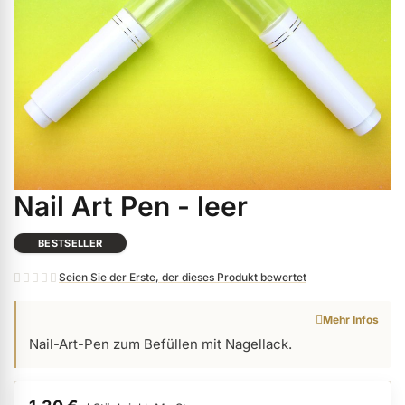
ermenü Weihnachtsmarkt anzeigen
ermenü Gel anzeigen
ermenü Farbgele anzeigen
Nail Art Pen - leer
Zum
ermenü Gel Polish anzeigen
Anfang
der
BESTSELLER
Bildgalerie
ermenü Acryl anzeigen
Seien Sie der Erste, der dieses Produkt bewertet
springen
Mehr Infos
ermenü Nagellack & Flüssigkeiten anzeigen
Nail-Art-Pen zum Befüllen mit Nagellack.
ermenü NailArt anzeigen