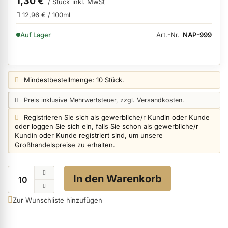
1,30 €
/ Stück
inkl. MwSt
12,96 € / 100ml
VERFÜGBARKEIT:
Art.-Nr.
NAP-999
ermenü Nagelfeilen, Werkzeuge, Tips & Zubehör anzeigen
Auf Lager
ermenü Hygiene anzeigen
Preisangabe:
Mindestbestellmenge: 10 Stück.
Preisangabe:
Preis inklusive Mehrwertsteuer, zzgl. Versandkosten.
ermenü Skintrix anzeigen
Login info:
Registrieren Sie sich als gewerbliche/r Kundin oder Kunde
oder loggen Sie sich ein, falls Sie schon als gewerbliche/r
Kundin oder Kunde registriert sind, um unsere
ermenü Hand- & Körperpflege anzeigen
Großhandelspreise zu erhalten.
Menge
ermenü Füße & Zehenringe anzeigen
In den Warenkorb
Zur Wunschliste hinzufügen
ermenü Beauty Accessoires anzeigen