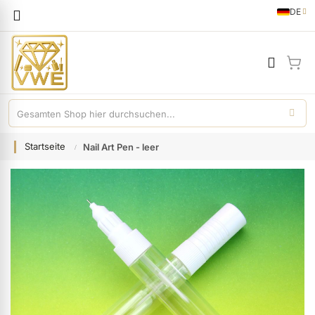
Sprache
DE
German
Mei
Startseite
Nail Art Pen - leer
Zum
Ende
der
Bildgalerie
springen