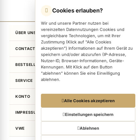
Cookies erlauben?
Wir und unsere Partner nutzen bei
vereinzelten Datennutzungen Cookies und
ÜBER UNS
vergleichbare Technologien, um mit Ihrer
Zustimmung (Klick auf "Alle Cookies
akzeptieren") Informationen auf Ihrem Gerät zu
CONTACT
speichern und/oder abzurufen (IP-Adresse,
Nutzer-ID, Browser-Informationen, Geräte-
BESTSELLER
Kennungen. Mit Klick auf den Button
"ablehnen" können Sie eine Einwilligung
ablehnen.
SERVICE
KONTO
Datennutzungen
Alle Cookies akzeptieren
Wir arbeiten mit Partnern zusammen, die von
IMPRESSUM / LEGAL
Ihrem Endgerät abgerufene Daten
Einstellungen speichern
(Trackingdaten) auch zu eigenen Zwecken
(z.B. Profilbildungen) / zu Zwecken Dritter
Ablehnen
VWE
verarbeiten. Vor diesem Hintergrund erfordert
nicht nur die Erhebung der Trackingdaten,