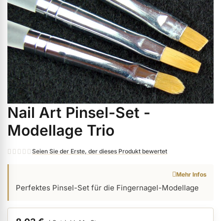
ermenü Weihnachtsmarkt anzeigen
ermenü Gel anzeigen
ermenü Farbgele anzeigen
Nail Art Pinsel-Set -
Zum
ermenü Gel Polish anzeigen
Anfang
Modellage Trio
der
Bildgalerie
ermenü Acryl anzeigen
Seien Sie der Erste, der dieses Produkt bewertet
springen
Mehr Infos
ermenü Nagellack & Flüssigkeiten anzeigen
Perfektes Pinsel-Set für die Fingernagel-Modellage
ermenü NailArt anzeigen