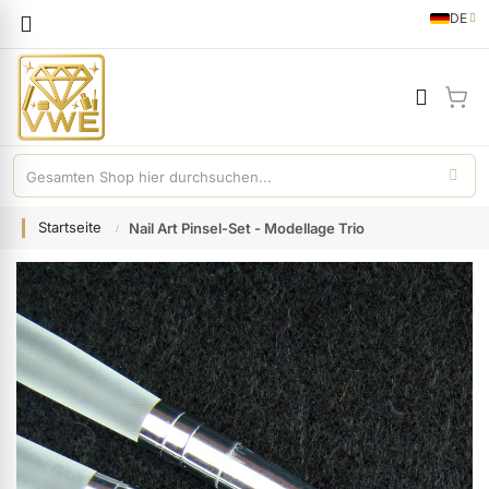
Sprache
DE
German
Mei
Startseite
Nail Art Pinsel-Set - Modellage Trio
Zum
Ende
der
Bildgalerie
springen