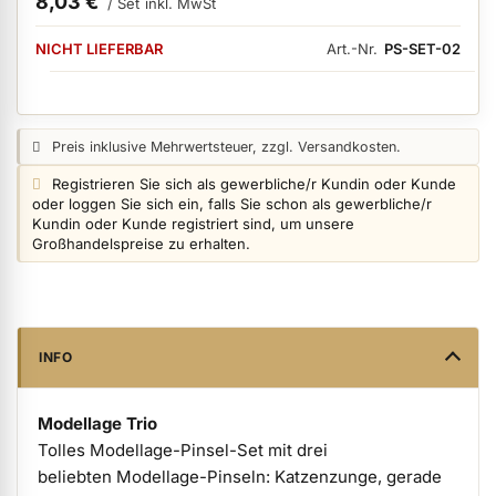
8,03 €
/ Set
inkl. MwSt
VERFÜGBARKEIT:
NICHT LIEFERBAR
Art.-Nr.
PS-SET-02
ermenü Nagelfeilen, Werkzeuge, Tips & Zubehör anzeigen
Preisangabe:
Preis inklusive Mehrwertsteuer, zzgl. Versandkosten.
ermenü Hygiene anzeigen
Login info:
Registrieren Sie sich als gewerbliche/r Kundin oder Kunde
oder loggen Sie sich ein, falls Sie schon als gewerbliche/r
Kundin oder Kunde registriert sind, um unsere
ermenü Skintrix anzeigen
Großhandelspreise zu erhalten.
ermenü Hand- & Körperpflege anzeigen
INFO
ermenü Füße & Zehenringe anzeigen
Modellage Trio
Tolles Modellage-Pinsel-Set mit drei
ermenü Beauty Accessoires anzeigen
beliebten Modellage-Pinseln: Katzenzunge, gerade