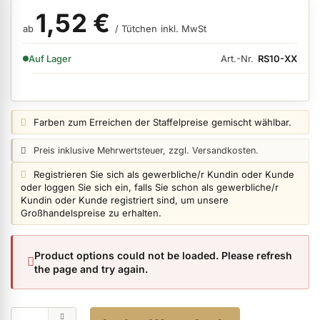
1,52 €
ab
/ Tütchen
inkl. MwSt
ermenü Nagelfeilen, Werkzeuge, Tips & Zubehör anzeigen
VERFÜGBARKEIT:
Art.-Nr.
RS10-XX
Auf Lager
ermenü Hygiene anzeigen
Preisangabe:
Farben zum Erreichen der Staffelpreise gemischt wählbar.
Preisangabe:
Preis inklusive Mehrwertsteuer, zzgl. Versandkosten.
ermenü Skintrix anzeigen
Login info:
Registrieren Sie sich als gewerbliche/r Kundin oder Kunde
oder loggen Sie sich ein, falls Sie schon als gewerbliche/r
Kundin oder Kunde registriert sind, um unsere
ermenü Hand- & Körperpflege anzeigen
Großhandelspreise zu erhalten.
ermenü Füße & Zehenringe anzeigen
Product options could not be loaded. Please refresh
the page and try again.
ermenü Beauty Accessoires anzeigen
Menge