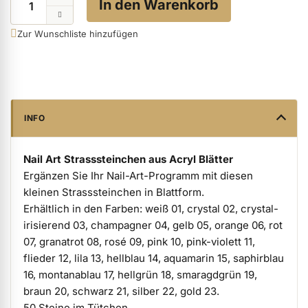
In den Warenkorb
ermenü Verpackungen & Verkaufshilfen anzeigen
Zur Wunschliste hinzufügen
ermenü Kundenpräsente anzeigen
INFO
Nail Art Strasssteinchen aus Acryl Blätter
Ergänzen Sie Ihr Nail-Art-Programm mit diesen
kleinen Strasssteinchen in Blattform.
Erhältlich in den Farben: weiß 01, crystal 02, crystal-
irisierend 03, champagner 04, gelb 05, orange 06, rot
07, granatrot 08, rosé 09, pink 10, pink-violett 11,
flieder 12, lila 13, hellblau 14, aquamarin 15, saphirblau
16, montanablau 17, hellgrün 18, smaragdgrün 19,
braun 20, schwarz 21, silber 22, gold 23.
50 Steine im Tütchen.