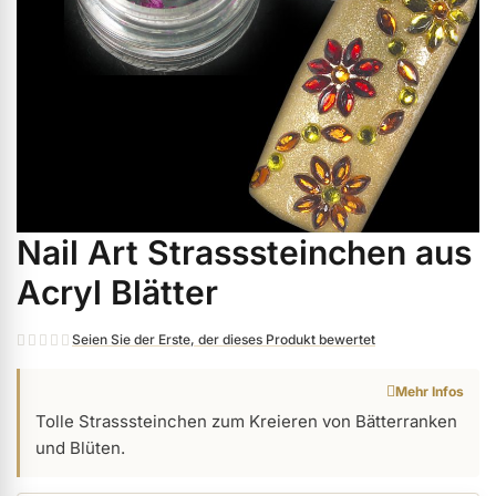
ermenü Weihnachtsmarkt anzeigen
ermenü Gel anzeigen
ermenü Farbgele anzeigen
Nail Art Strasssteinchen aus
Zum
ermenü Gel Polish anzeigen
Anfang
Acryl Blätter
der
Bildgalerie
ermenü Acryl anzeigen
Seien Sie der Erste, der dieses Produkt bewertet
springen
Mehr Infos
ermenü Nagellack & Flüssigkeiten anzeigen
Tolle Strasssteinchen zum Kreieren von Bätterranken
und Blüten.
ermenü NailArt anzeigen