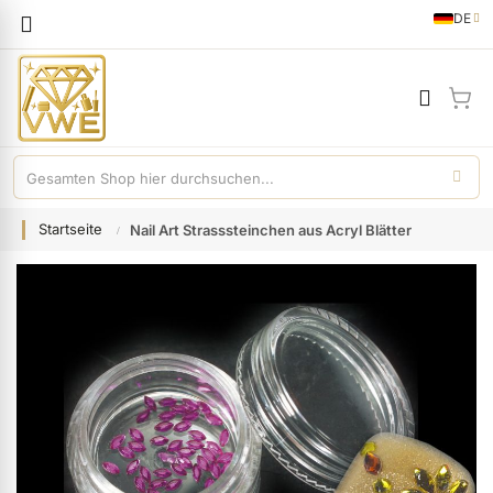
Sprache
DE
German
Mei
Startseite
Nail Art Strasssteinchen aus Acryl Blätter
Zum
Ende
der
Bildgalerie
springen