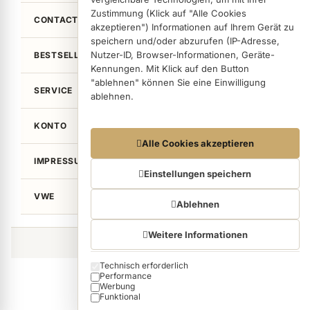
Zustimmung (Klick auf "Alle Cookies
CONTACT
akzeptieren") Informationen auf Ihrem Gerät zu
speichern und/oder abzurufen (IP-Adresse,
Nutzer-ID, Browser-Informationen, Geräte-
BESTSELLER
Kennungen. Mit Klick auf den Button
"ablehnen" können Sie eine Einwilligung
SERVICE
ablehnen.
KONTO
Datennutzungen
Alle Cookies akzeptieren
Wir arbeiten mit Partnern zusammen, die von
IMPRESSUM / LEGAL
Ihrem Endgerät abgerufene Daten
Einstellungen speichern
(Trackingdaten) auch zu eigenen Zwecken
VWE
(z.B. Profilbildungen) / zu Zwecken Dritter
Ablehnen
verarbeiten. Vor diesem Hintergrund erfordert
nicht nur die Erhebung der Trackingdaten,
Weitere Informationen
sondern auch deren Weiterverarbeitung durch
©von Wellean EigenArt e.K. 2026
diese Anbieter einer Einwilligung. Die
Technisch erforderlich
Cookie categories
Trackingdaten werden erst dann erhoben,
Performance
wenn Sie auf den in dem Button "Alle Cookies
Werbung
akzeptieren" klicken. Bei den Partnern handelt
Funktional