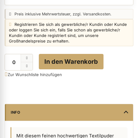
Preisangabe:
Preis inklusive Mehrwertsteuer, zzgl. Versandkosten.
ermenü Nagelfeilen, Werkzeuge, Tips & Zubehör anzeigen
Login info:
Registrieren Sie sich als gewerbliche/r Kundin oder Kunde
oder loggen Sie sich ein, falls Sie schon als gewerbliche/r
Kundin oder Kunde registriert sind, um unsere
Großhandelspreise zu erhalten.
ermenü Hygiene anzeigen
Menge
In den Warenkorb
ermenü Skintrix anzeigen
Zur Wunschliste hinzufügen
ermenü Hand- & Körperpflege anzeigen
ermenü Füße & Zehenringe anzeigen
INFO
ermenü Beauty Accessoires anzeigen
Mit diesem feinen hochwertigen Textilpuder