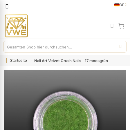
Sprache
DE
German
Mei
Startseite
Nail Art Velvet Crush Nails - 17 moosgrün
Zum
Ende
der
Bildgalerie
springen