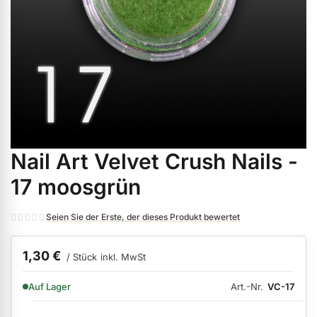
ermenü Weihnachtsmarkt anzeigen
ermenü Gel anzeigen
ermenü Farbgele anzeigen
Nail Art Velvet Crush Nails -
Zum
ermenü Gel Polish anzeigen
Anfang
17 moosgrün
der
Bildgalerie
ermenü Acryl anzeigen
Seien Sie der Erste, der dieses Produkt bewertet
springen
1,30 €
/ Stück
inkl. MwSt
ermenü Nagellack & Flüssigkeiten anzeigen
VERFÜGBARKEIT:
Art.-Nr.
VC-17
Auf Lager
ermenü NailArt anzeigen