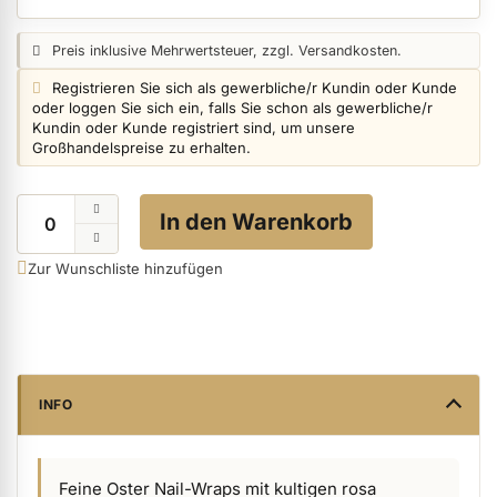
Preisangabe:
Preis inklusive Mehrwertsteuer, zzgl. Versandkosten.
ermenü Nagelfeilen, Werkzeuge, Tips & Zubehör anzeigen
Login info:
Registrieren Sie sich als gewerbliche/r Kundin oder Kunde
oder loggen Sie sich ein, falls Sie schon als gewerbliche/r
Kundin oder Kunde registriert sind, um unsere
Großhandelspreise zu erhalten.
ermenü Hygiene anzeigen
Menge
In den Warenkorb
ermenü Skintrix anzeigen
Zur Wunschliste hinzufügen
ermenü Hand- & Körperpflege anzeigen
ermenü Füße & Zehenringe anzeigen
INFO
ermenü Beauty Accessoires anzeigen
Feine Oster Nail-Wraps mit kultigen rosa