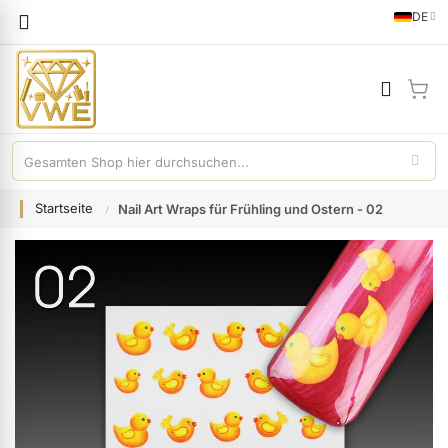
Sprache
DE
German
Mei
Startseite
Nail Art Wraps für Frühling und Ostern - 02
Zum
Ende
der
Bildgalerie
springen