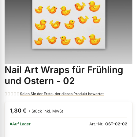
ermenü Weihnachtsmarkt anzeigen
ermenü Gel anzeigen
ermenü Farbgele anzeigen
Nail Art Wraps für Frühling
Zum
ermenü Gel Polish anzeigen
Anfang
und Ostern - 02
der
Bildgalerie
ermenü Acryl anzeigen
Seien Sie der Erste, der dieses Produkt bewertet
springen
1,30 €
/ Stück
inkl. MwSt
ermenü Nagellack & Flüssigkeiten anzeigen
VERFÜGBARKEIT:
Art.-Nr.
OST-02-02
Auf Lager
ermenü NailArt anzeigen