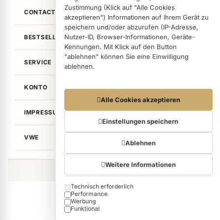
Zustimmung (Klick auf "Alle Cookies
CONTACT
akzeptieren") Informationen auf Ihrem Gerät zu
speichern und/oder abzurufen (IP-Adresse,
Nutzer-ID, Browser-Informationen, Geräte-
BESTSELLER
Kennungen. Mit Klick auf den Button
"ablehnen" können Sie eine Einwilligung
SERVICE
ablehnen.
KONTO
Datennutzungen
Alle Cookies akzeptieren
Wir arbeiten mit Partnern zusammen, die von
IMPRESSUM / LEGAL
Ihrem Endgerät abgerufene Daten
Einstellungen speichern
(Trackingdaten) auch zu eigenen Zwecken
VWE
(z.B. Profilbildungen) / zu Zwecken Dritter
Ablehnen
verarbeiten. Vor diesem Hintergrund erfordert
nicht nur die Erhebung der Trackingdaten,
Weitere Informationen
sondern auch deren Weiterverarbeitung durch
©von Wellean EigenArt e.K. 2026
diese Anbieter einer Einwilligung. Die
Technisch erforderlich
Cookie categories
Trackingdaten werden erst dann erhoben,
Performance
wenn Sie auf den in dem Button "Alle Cookies
Werbung
akzeptieren" klicken. Bei den Partnern handelt
Funktional
es sich um die folgenden Unternehmen: Meta