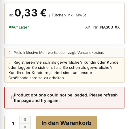
0,33 €
ab
/ Tütchen
inkl. MwSt
ermenü Nagelfeilen, Werkzeuge, Tips & Zubehör anzeigen
VERFÜGBARKEIT:
Art.-Nr.
NAS03-XX
Auf Lager
ermenü Hygiene anzeigen
Preisangabe:
Preis inklusive Mehrwertsteuer, zzgl. Versandkosten.
ermenü Skintrix anzeigen
Login info:
Registrieren Sie sich als gewerbliche/r Kundin oder Kunde
oder loggen Sie sich ein, falls Sie schon als gewerbliche/r
Kundin oder Kunde registriert sind, um unsere
Großhandelspreise zu erhalten.
ermenü Hand- & Körperpflege anzeigen
Product options could not be loaded. Please refresh
ermenü Füße & Zehenringe anzeigen
the page and try again.
Menge
ermenü Beauty Accessoires anzeigen
In den Warenkorb