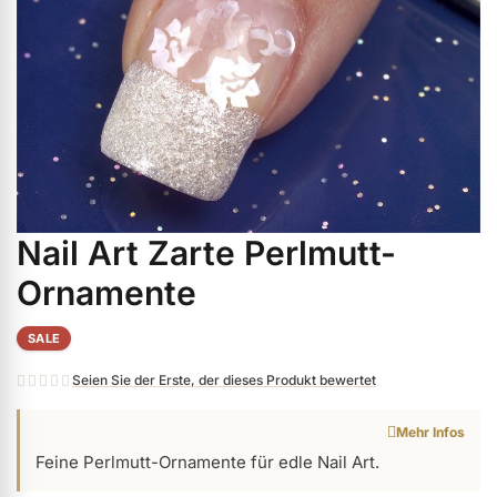
ermenü Weihnachtsmarkt anzeigen
ermenü Gel anzeigen
ermenü Farbgele anzeigen
Nail Art Zarte Perlmutt-
Zum
ermenü Gel Polish anzeigen
Anfang
Ornamente
der
Bildgalerie
ermenü Acryl anzeigen
SALE
springen
Seien Sie der Erste, der dieses Produkt bewertet
ermenü Nagellack & Flüssigkeiten anzeigen
Mehr Infos
Feine Perlmutt-Ornamente für edle Nail Art.
ermenü NailArt anzeigen