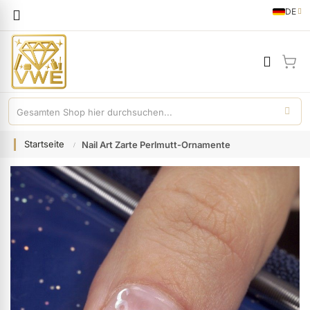
Sprache
DE
German
Mei
Startseite
Nail Art Zarte Perlmutt-Ornamente
Zum
Ende
der
Bildgalerie
springen