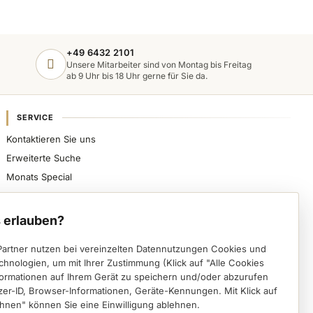
+49 6432 2101
Unsere Mitarbeiter sind von Montag bis Freitag
ab 9 Uhr bis 18 Uhr gerne für Sie da.
SERVICE
Kontaktieren Sie uns
Erweiterte Suche
Monats Special
Sicher bezahlen, schnell beliefert werden und
spezialisierte Nageldesign-Produkte direkt von VWE
 erlauben?
erhalten.
Partner nutzen bei vereinzelten Datennutzungen Cookies und
Instagram (öffnet in einem neuen Tab)
Facebook (öffnet in einem neuen Tab)
Pinterest (öffnet in einem neuen Tab)
chnologien, um mit Ihrer Zustimmung (Klick auf "Alle Cookies
formationen auf Ihrem Gerät zu speichern und/oder abzurufen
Deutsch
English
zer-ID, Browser-Informationen, Geräte-Kennungen. Mit Klick auf
hnen" können Sie eine Einwilligung ablehnen.