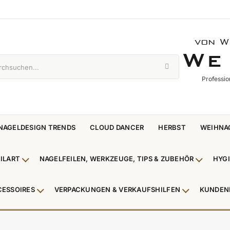
von W
WE 
W
E
Professio
NAGELDESIGN TRENDS
CLOUD DANCER
HERBST
WEIHNA
ILART
NAGELFEILEN, WERKZEUGE, TIPS & ZUBEHÖR
HYG
enü Nagellack & Flüssigkeiten anzeigen
Untermenü NailArt anzeigen
Untermen
CESSOIRES
VERPACKUNGEN & VERKAUFSHILFEN
KUNDEN
 & Zehenringe anzeigen
Untermenü Beauty Accessoires anzeigen
Untermenü V