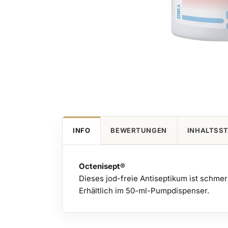
Zum
Anfang
der
Bildgalerie
springen
INFO
BEWERTUNGEN
INHALTSS
Octenisept®
Dieses jod-freie Antiseptikum ist schme
Erhältlich im 50-ml-Pumpdispenser.