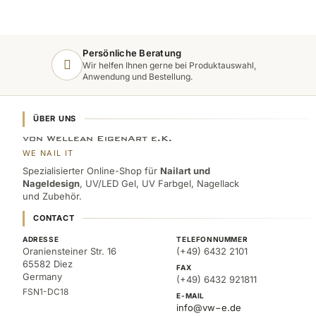
Persönliche Beratung
Wir helfen Ihnen gerne bei Produktauswahl,
Anwendung und Bestellung.
ÜBER UNS
von Wellean EigenArt e.K.
WE NAIL IT
Spezialisierter Online-Shop für
Nailart und
Nageldesign
, UV/LED Gel, UV Farbgel, Nagellack
und Zubehör.
CONTACT
ADRESSE
TELEFONNUMMER
Oraniensteiner Str. 16
(+49) 6432 2101
65582 Diez
FAX
Germany
(+49) 6432 921811
FSN1-DC18
E-MAIL
info@vw−e.de