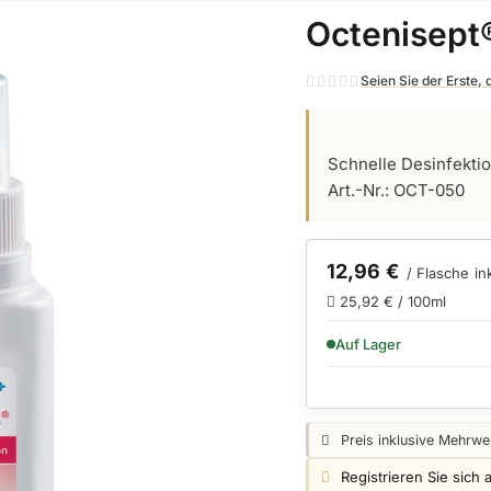
Octenisept
Seien Sie der Erste,
Schnelle Desinfektio
Art.-Nr.: OCT-050
12,96 €
/ Flasche
in
25,92 € / 100ml
VERFÜGBARKEIT:
Auf Lager
Preisangabe:
Preis inklusive Mehrwer
Login info:
Registrieren Sie sich 