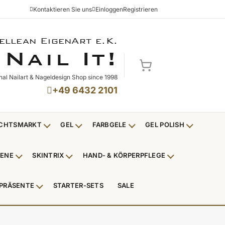
Kontaktieren Sie uns
Einloggen
Registrieren
ellean EigenArt e.K.
NAIL IT!
N
I
!
AIL
T
Mein Warenkorb
nal Nailart & Nageldesign Shop since 1998
+49 6432 2101
CHTSMARKT
GEL
FARBGELE
GEL POLISH
Untermenü Weihnachtsmarkt anzeigen
Untermenü Gel anzeigen
Untermenü Farbgele anzei
Untermenü
IENE
SKINTRIX
HAND- & KÖRPERPFLEGE
ü Nagelfeilen, Werkzeuge, Tips & Zubehör anzeigen
Untermenü Hygiene anzeigen
Untermenü Skintrix anzeigen
Untermenü Hand
PRÄSENTE
STARTER-SETS
SALE
erpackungen & Verkaufshilfen anzeigen
Untermenü Kundenpräsente anzeigen