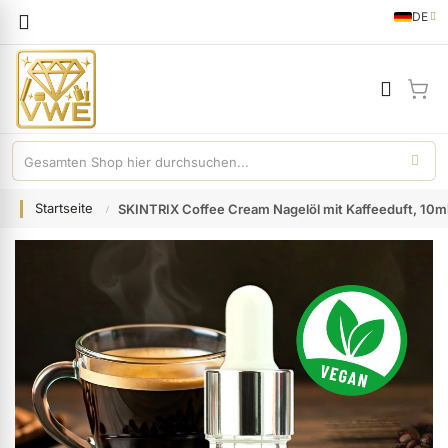
Sprache
DE
German
Mei
Startseite
SKINTRIX Coffee Cream Nagelöl mit Kaffeeduft, 10m
Zum
Ende
der
Bildgalerie
springen