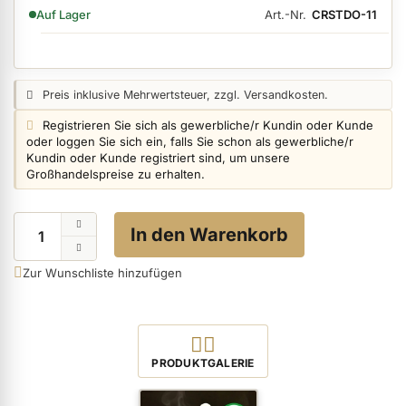
VERFÜGBARKEIT:
Art.-Nr.
CRSTDO-11
Auf Lager
ermenü Nagelfeilen, Werkzeuge, Tips & Zubehör anzeigen
Preisangabe:
Preis inklusive Mehrwertsteuer, zzgl. Versandkosten.
Login info:
Registrieren Sie sich als gewerbliche/r Kundin oder Kunde
ermenü Hygiene anzeigen
oder loggen Sie sich ein, falls Sie schon als gewerbliche/r
Kundin oder Kunde registriert sind, um unsere
Großhandelspreise zu erhalten.
ermenü Skintrix anzeigen
Menge
In den Warenkorb
ermenü Hand- & Körperpflege anzeigen
Zur Wunschliste hinzufügen
ermenü Füße & Zehenringe anzeigen
Produktbilder öffnen
PRODUKTGALERIE
ermenü Beauty Accessoires anzeigen