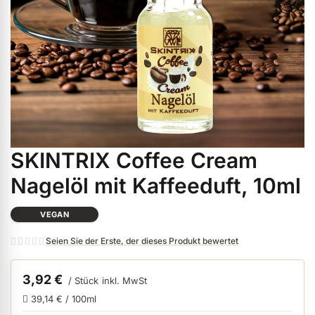
ermenü Weihnachtsmarkt anzeigen
ermenü Gel anzeigen
ermenü Farbgele anzeigen
SKINTRIX Coffee Cream
Zum
ermenü Gel Polish anzeigen
Anfang
Nagelöl mit Kaffeeduft, 10ml
der
Bildgalerie
ermenü Acryl anzeigen
VEGAN
springen
Seien Sie der Erste, der dieses Produkt bewertet
ermenü Nagellack & Flüssigkeiten anzeigen
3,92 €
/ Stück
inkl. MwSt
39,14 € / 100ml
ermenü NailArt anzeigen