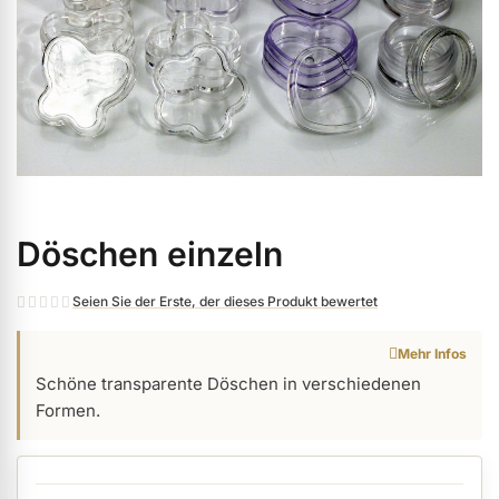
ermenü Weihnachtsmarkt anzeigen
ermenü Gel anzeigen
ermenü Farbgele anzeigen
Döschen einzeln
Zum
ermenü Gel Polish anzeigen
Anfang
der
Seien Sie der Erste, der dieses Produkt bewertet
Bildgalerie
ermenü Acryl anzeigen
Mehr Infos
springen
Schöne transparente Döschen in verschiedenen
Formen.
ermenü Nagellack & Flüssigkeiten anzeigen
ermenü NailArt anzeigen