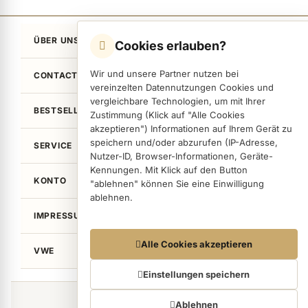
ÜBER UNS
Cookies erlauben?
Wir und unsere Partner nutzen bei
CONTACT
vereinzelten Datennutzungen Cookies und
vergleichbare Technologien, um mit Ihrer
BESTSELLER
Zustimmung (Klick auf "Alle Cookies
akzeptieren") Informationen auf Ihrem Gerät zu
speichern und/oder abzurufen (IP-Adresse,
SERVICE
Nutzer-ID, Browser-Informationen, Geräte-
Kennungen. Mit Klick auf den Button
KONTO
"ablehnen" können Sie eine Einwilligung
ablehnen.
IMPRESSUM / LEGAL
Datennutzungen
Alle Cookies akzeptieren
VWE
Wir arbeiten mit Partnern zusammen, die von
Ihrem Endgerät abgerufene Daten
Einstellungen speichern
(Trackingdaten) auch zu eigenen Zwecken
©von Wellean EigenArt e.K. 2026
(z.B. Profilbildungen) / zu Zwecken Dritter
Ablehnen