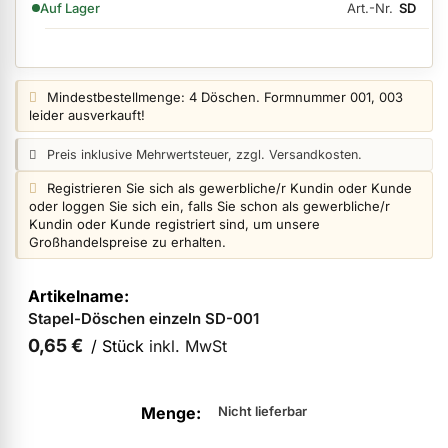
Art.-Nr.
SD
Auf Lager
ermenü Nagelfeilen, Werkzeuge, Tips & Zubehör anzeigen
Preisangabe:
Mindestbestellmenge: 4 Döschen. Formnummer 001, 003
leider ausverkauft!
ermenü Hygiene anzeigen
Preisangabe:
Preis inklusive Mehrwertsteuer, zzgl. Versandkosten.
Login info:
Registrieren Sie sich als gewerbliche/r Kundin oder Kunde
oder loggen Sie sich ein, falls Sie schon als gewerbliche/r
ermenü Skintrix anzeigen
Kundin oder Kunde registriert sind, um unsere
Großhandelspreise zu erhalten.
Artikel
ermenü Hand- & Körperpflege anzeigen
für
Stapel-Döschen einzeln SD-001
gruppiertes
Produkt
0,65 €
/ Stück
inkl. MwSt
ermenü Füße & Zehenringe anzeigen
Nicht lieferbar
ermenü Beauty Accessoires anzeigen