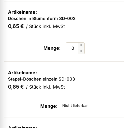
ermenü Verpackungen & Verkaufshilfen anzeigen
Döschen in Blumenform SD-002
0,65 €
/ Stück
inkl. MwSt
ermenü Kundenpräsente anzeigen
Stapel-Döschen einzeln SD-003
0,65 €
/ Stück
inkl. MwSt
Nicht lieferbar