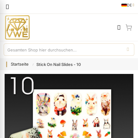
Sprache
DE
German
Mei
Startseite
Stick On Nail Slides - 10
Zum
Ende
der
Bildgalerie
springen