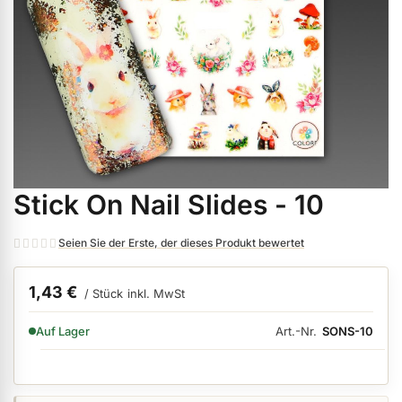
ermenü Weihnachtsmarkt anzeigen
ermenü Gel anzeigen
ermenü Farbgele anzeigen
Stick On Nail Slides - 10
Zum
ermenü Gel Polish anzeigen
Anfang
der
Seien Sie der Erste, der dieses Produkt bewertet
Bildgalerie
ermenü Acryl anzeigen
springen
1,43 €
/ Stück
inkl. MwSt
VERFÜGBARKEIT:
Art.-Nr.
SONS-10
Auf Lager
ermenü Nagellack & Flüssigkeiten anzeigen
ermenü NailArt anzeigen