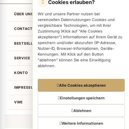
Cookies erlauben?
Wir und unsere Partner nutzen bei
ÜBER UNS
vereinzelten Datennutzungen Cookies und
vergleichbare Technologien, um mit Ihrer
CONTACT
Zustimmung (Klick auf "Alle Cookies
akzeptieren") Informationen auf Ihrem Gerät zu
speichern und/oder abzurufen (IP-Adresse,
BESTSELLER
Nutzer-ID, Browser-Informationen, Geräte-
Kennungen. Mit Klick auf den Button
SERVICE
"ablehnen" können Sie eine Einwilligung
ablehnen.
KONTO
Datennutzungen
Alle Cookies akzeptieren
IMPRESSUM / LEGAL
Wir arbeiten mit Partnern zusammen, die von
Ihrem Endgerät abgerufene Daten
Einstellungen speichern
VWE
(Trackingdaten) auch zu eigenen Zwecken
(z.B. Profilbildungen) / zu Zwecken Dritter
Ablehnen
verarbeiten. Vor diesem Hintergrund erfordert
nicht nur die Erhebung der Trackingdaten,
©von Wellean EigenArt e.K. 2026
Weitere Informationen
sondern auch deren Weiterverarbeitung durch