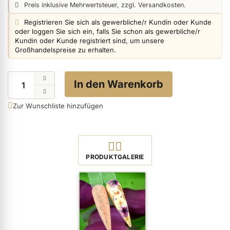
Preisangabe:
Preis inklusive Mehrwertsteuer, zzgl. Versandkosten.
Login info:
Registrieren Sie sich als gewerbliche/r Kundin oder Kunde
oder loggen Sie sich ein, falls Sie schon als gewerbliche/r
ermenü Nagelfeilen, Werkzeuge, Tips & Zubehör anzeigen
Kundin oder Kunde registriert sind, um unsere
Großhandelspreise zu erhalten.
ermenü Hygiene anzeigen
Menge
In den Warenkorb
Zur Wunschliste hinzufügen
ermenü Skintrix anzeigen
ermenü Hand- & Körperpflege anzeigen
Produktbilder öffnen
PRODUKTGALERIE
ermenü Füße & Zehenringe anzeigen
ermenü Beauty Accessoires anzeigen