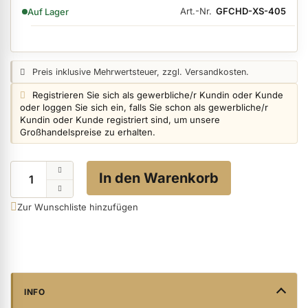
VERFÜGBARKEIT:
Art.-Nr.
GFCHD-XS-405
Auf Lager
ermenü Nagelfeilen, Werkzeuge, Tips & Zubehör anzeigen
Preisangabe:
Preis inklusive Mehrwertsteuer, zzgl. Versandkosten.
Login info:
Registrieren Sie sich als gewerbliche/r Kundin oder Kunde
ermenü Hygiene anzeigen
oder loggen Sie sich ein, falls Sie schon als gewerbliche/r
Kundin oder Kunde registriert sind, um unsere
Großhandelspreise zu erhalten.
ermenü Skintrix anzeigen
Menge
In den Warenkorb
ermenü Hand- & Körperpflege anzeigen
Zur Wunschliste hinzufügen
ermenü Füße & Zehenringe anzeigen
ermenü Beauty Accessoires anzeigen
INFO