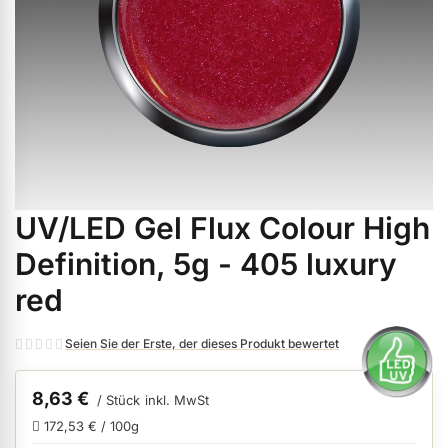
ermenü Weihnachtsmarkt anzeigen
ermenü Gel anzeigen
ermenü Farbgele anzeigen
UV/LED Gel Flux Colour High
Zum
ermenü Gel Polish anzeigen
Anfang
Definition, 5g - 405 luxury
der
red
Bildgalerie
ermenü Acryl anzeigen
springen
Seien Sie der Erste, der dieses Produkt bewertet
ermenü Nagellack & Flüssigkeiten anzeigen
8,63 €
/ Stück
inkl. MwSt
172,53 € / 100g
ermenü NailArt anzeigen