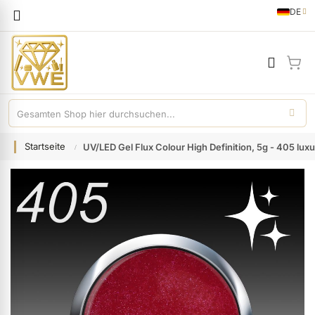
Sprache
DE
German
Mei
Startseite
UV/LED Gel Flux Colour High Definition, 5g - 405 luxu
Zum
Ende
der
Bildgalerie
springen