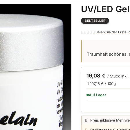
UV/LED Gel 
BESTSELLER
Seien Sie der Erste,
Traumhaft schönes, 
16,08 €
/ Stück
inkl
107,16 € / 100g
VERFÜGBARKEIT:
Auf Lager
Preisangabe:
Preis inklusive Mehrwer
Login info: