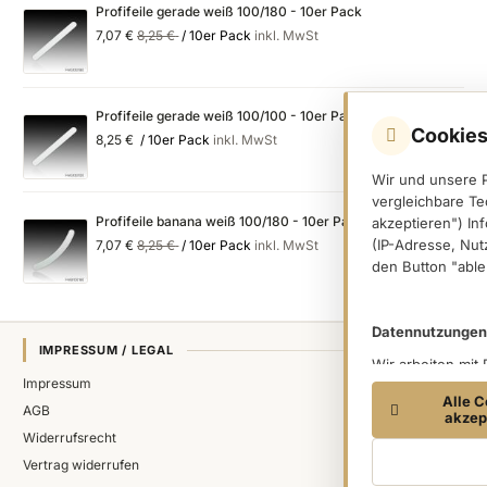
Profifeile gerade weiß 100/180 - 10er Pack
Special
Regular
7,07 €
8,25 €
/ 10er Pack
inkl. MwSt
Price
Price
Profifeile gerade weiß 100/100 - 10er Pack
Cookies
8,25 €
/ 10er Pack
inkl. MwSt
Wir und unsere 
vergleichbare Te
Profifeile banana weiß 100/180 - 10er Pack
akzeptieren") In
Special
Regular
(IP-Adresse, Nut
7,07 €
8,25 €
/ 10er Pack
inkl. MwSt
Price
Price
den Button "able
Datennutzungen
IMPRESSUM / LEGAL
Wir arbeiten mit
Impressum
(Trackingdaten) 
Alle C
Dritter verarbei
AGB
akzep
Trackingdaten, s
Widerrufsrecht
einer Einwilligu
Vertrag widerrufen
den in dem Butto