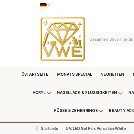
DE
Sprache
German
STARTSEITE
MONATS SPECIAL
NEUHEITEN
ACRYL
NAGELLACK & FLÜSSIGKEITEN
NA
Untermenü Acryl anzeigen
Unterm
FÜSSE & ZEHENRINGE
BEAUTY AC
Untermenü Füße
Startseite
UV/LED Gel Flux Porcelain White