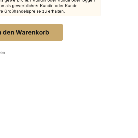
als gewerbliche/r Kundin oder Kunde oder loggen
schon als gewerbliche/r Kundin oder Kunde
ere Großhandelspreise zu erhalten.
n den Warenkorb
gen