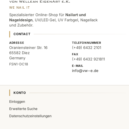
von Wellean EigenArt e.K.
WE NAIL IT
Spezialisierter Online-Shop für
Nailart und
Nageldesign
, UV/LED Gel, UV Farbgel, Nagellack
und Zubehör.
CONTACT
ADRESSE
TELEFONNUMMER
Oraniensteiner Str. 16
(+49) 6432 2101
65582 Diez
FAX
Germany
(+49) 6432 921811
FSN1-DC18
E-MAIL
info@vw−e.de
KONTO
Einloggen
Erweiterte Suche
Datenschutzeinstellungen