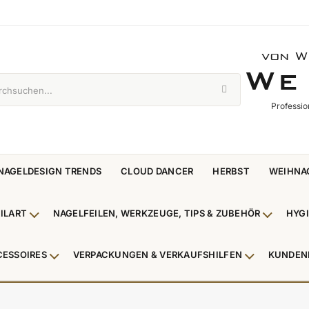
von W
WE 
W
E
Professio
NAGELDESIGN TRENDS
CLOUD DANCER
HERBST
WEIHNA
ILART
NAGELFEILEN, WERKZEUGE, TIPS & ZUBEHÖR
HYG
enü Nagellack & Flüssigkeiten anzeigen
Untermenü NailArt anzeigen
Untermen
CESSOIRES
VERPACKUNGEN & VERKAUFSHILFEN
KUNDEN
 & Zehenringe anzeigen
Untermenü Beauty Accessoires anzeigen
Untermenü V