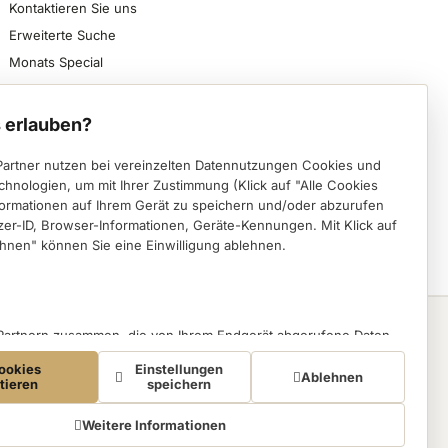
Kontaktieren Sie uns
Erweiterte Suche
Monats Special
Sicher bezahlen, schnell beliefert werden und
spezialisierte Nageldesign-Produkte direkt von VWE
 erlauben?
erhalten.
Partner nutzen bei vereinzelten Datennutzungen Cookies und
Instagram (öffnet in einem neuen Tab)
Facebook (öffnet in einem neuen Tab)
Pinterest (öffnet in einem neuen Tab)
chnologien, um mit Ihrer Zustimmung (Klick auf "Alle Cookies
formationen auf Ihrem Gerät zu speichern und/oder abzurufen
Deutsch
English
zer-ID, Browser-Informationen, Geräte-Kennungen. Mit Klick auf
hnen" können Sie eine Einwilligung ablehnen.
VWE
 Partnern zusammen, die von Ihrem Endgerät abgerufene Daten
eBay
auch zu eigenen Zwecken (z.B. Profilbildungen) / zu Zwecken
ookies
Einstellungen
ten. Vor diesem Hintergrund erfordert nicht nur die Erhebung der
Ablehnen
Amazon
tieren
speichern
ondern auch deren Weiterverarbeitung durch diese Anbieter
SKINTRIX
ng. Die Trackingdaten werden erst dann erhoben, wenn Sie auf
Weitere Informationen
Verkauf
n "Alle Cookies akzeptieren" klicken. Bei den Partnern handelt