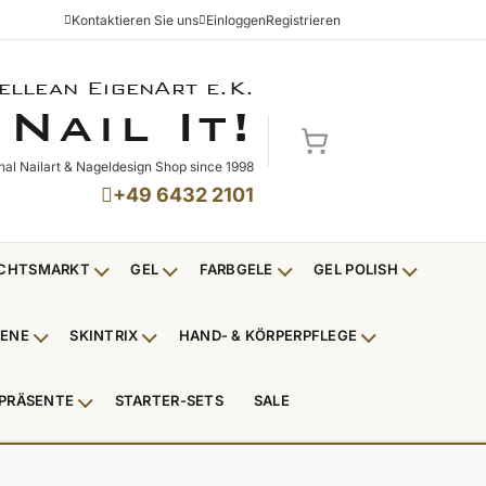
Kontaktieren Sie uns
Einloggen
Registrieren
ellean EigenArt e.K.
NAIL IT!
N
I
!
AIL
T
Mein Warenkorb
nal Nailart & Nageldesign Shop since 1998
+49 6432 2101
CHTSMARKT
GEL
FARBGELE
GEL POLISH
Untermenü Weihnachtsmarkt anzeigen
Untermenü Gel anzeigen
Untermenü Farbgele anzei
Untermenü
IENE
SKINTRIX
HAND- & KÖRPERPFLEGE
ü Nagelfeilen, Werkzeuge, Tips & Zubehör anzeigen
Untermenü Hygiene anzeigen
Untermenü Skintrix anzeigen
Untermenü Hand
PRÄSENTE
STARTER-SETS
SALE
erpackungen & Verkaufshilfen anzeigen
Untermenü Kundenpräsente anzeigen